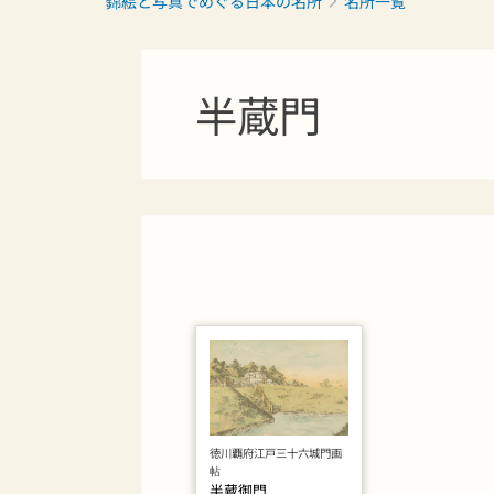
錦絵と写真でめぐる日本の名所
名所一覧
半蔵門
徳川覇府江戸三十六城門画
帖
半蔵御門