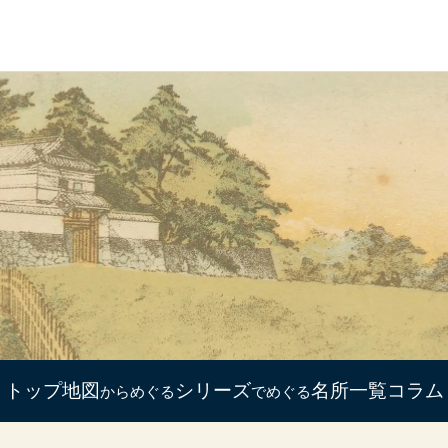
トップ
地図
シリーズ
名所一覧
コラム
からめぐる
でめぐる