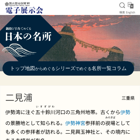
検索を
Eng
検索
English
本文へ移動
トップ
地図
シリーズ
名所一覧
コラム
からめぐる
でめぐる
二見浦
三重県
いすずがわ
伊勢湾に注ぐ
五十鈴川
河口の三角州地帯。古くから
伊勢
みそぎば
の景勝地として知られる。
伊勢神宮
参拝前の
禊場
として
も多くの参拝者が訪れる。二見興玉神社と、その境内に