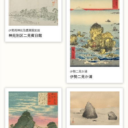
伊勢両神苑及農業館畧圖
神苑別区二見賓日館
伊勢二見か浦
伊勢二見か浦