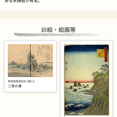
ある夫婦岩が有名。
錦絵・絵画等
東海道風景図会 2編 [2]
二見の浦