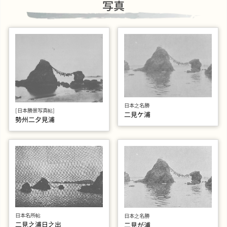
写真
日本之名勝
[日本勝景写真帖]
二見ケ浦
勢州二夕見浦
日本名所帖
日本之名勝
二見之浦日之出
二見が浦