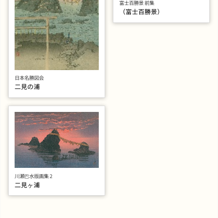
富士百勝景 前集
（富士百勝景）
日本名勝図会
二見の浦
川瀬巴水版画集 2
二見ヶ浦