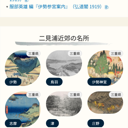
服部英雄 編『伊勢参宮案内』（弘道閣 1919）
二見浦近郊の名所
三重県
三重県
三重県
伊勢
鳥羽
伊勢神宮
三重県
三重県
三重県
志摩
津
庄野