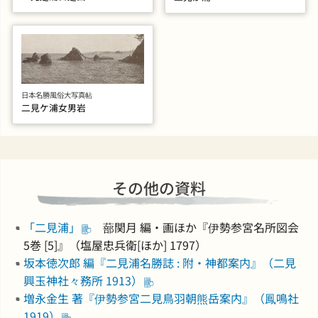
日本名勝風俗大写真帖
二見ケ浦女男岩
その他の資料
「二見浦」
蔀関月 編・画ほか『伊勢参宮名所図会
5巻 [5]』（塩屋忠兵衛[ほか] 1797）
坂本徳次郎 編『二見浦名勝誌 : 附・神都案内』（二見
興玉神社々務所 1913）
増永金生 著『伊勢参宮二見鳥羽朝熊岳案内』（鳳鳴社
1919）