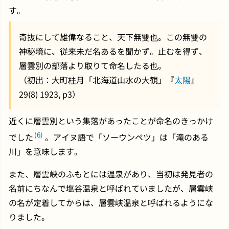
す。
奇抜にして雄偉なること、天下無雙也。この無雙の
神秘境に、従来未だ名あるを聞かず。止むを得ず、
層雲別の部落より取りて命名したる也。
（初出：大町桂月「北海道山水の大観」『
太陽
』
29(8) 1923, p3）
近くに層雲別という集落があったことが命名のきっかけ
(6)
でした
。アイヌ語で「ソーウンペツ」は「滝のある
川」を意味します。
また、層雲峡のふもとには温泉があり、当初は発見者の
名前にちなんで塩谷温泉と呼ばれていましたが、層雲峡
の名が定着してからは、層雲峡温泉と呼ばれるようにな
りました。