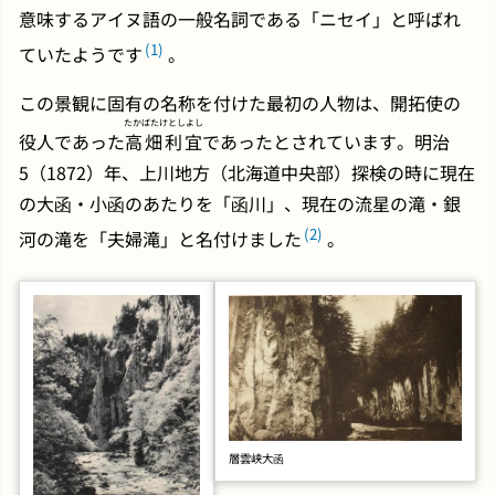
意味するアイヌ語の一般名詞である「ニセイ」と呼ばれ
(1)
ていたようです
。
この景観に固有の名称を付けた最初の人物は、開拓使の
たかばたけとしよし
役人であった
高畑利宜
であったとされています。明治
5（1872）年、上川地方（北海道中央部）探検の時に現在
の大函・小函のあたりを「函川」、現在の流星の滝・銀
(2)
河の滝を「夫婦滝」と名付けました
。
層雲峡大函