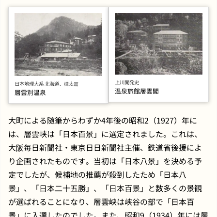
上川開発史
日本地理大系 北海道、樺太篇
温泉旅館層雲閣
層雲別温泉
大町による随筆からわずか4年後の昭和2（1927）年に
は、層雲峡は「日本百景」に選定されました。これは、
大阪毎日新聞社・東京日日新聞社主催、鉄道省後援によ
り企画されたものです。当初は「日本八景」を決める予
定でしたが、候補地の推薦が殺到したため「日本八
景」、「日本二十五勝」、「日本百景」と数多くの景観
が選ばれることになり、層雲峡は峡谷の部で「日本百
景」に入選したのでした。また、昭和9（1934）年には層