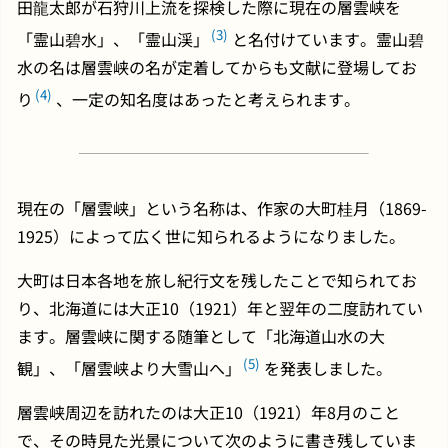
田龍太郎が石狩川上流を探検した際に現在の層雲峡を
(3)
「霊山碧水」、「霊山渓」
と名付けています。霊山碧
水の名は層雲峡の名が定着してからも文献に登場してお
(4)
り
、一定の知名度はあったと考えられます。
現在の「層雲峡」という名称は、作家の大町桂月（1869-
1925）によって広く世に知られるようになりました。
大町は日本各地を旅し紀行文を残したことで知られてお
り、北海道には大正10（1921）年と翌年の二度訪れてい
ます。層雲峡に関する随筆として「北海道山水の大
(5)
観」、「層雲峡より大雪山へ」
を発表しました。
層雲峡周辺を訪れたのは大正10（1921）年8月のこと
で、その時見た光景について次のように書き残していま