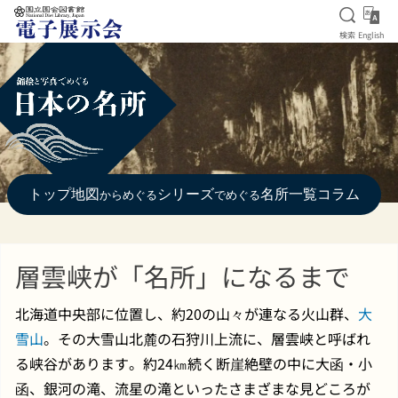
検索を
Eng
検索
English
本文へ移動
トップ
地図
シリーズ
名所一覧
コラム
からめぐる
でめぐる
層雲峡が「名所」になるまで
北海道中央部に位置し、約20の山々が連なる火山群、
大
雪山
。その大雪山北麓の石狩川上流に、層雲峡と呼ばれ
る峡谷があります。約24㎞続く断崖絶壁の中に大函・小
函、銀河の滝、流星の滝といったさまざまな見どころが