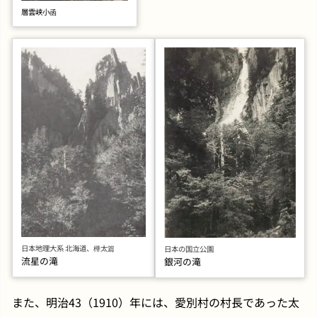
層雲峡小函
日本地理大系 北海道、樺太篇
日本の国立公園
流星の滝
銀河の滝
また、明治43（1910）年には、愛別村の村長であった太