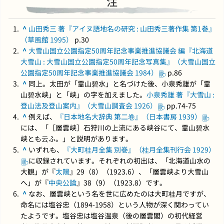
注
^
山田秀三 著『アイヌ語地名の研究 : 山田秀三著作集 第1巻』
（草風館 1995）
p.30
^
大雪山国立公園指定50周年記念事業推進協議会 編『北海道
大雪山 : 大雪山国立公園指定50周年記念写真集』（大雪山国立
公園指定50周年記念事業推進協議会 1984）
p.86
^
同上。太田が「霊山碧水」と名づけた後、小泉秀雄が「霊
山碧水峡」と「峡」の字を加えました。
小泉秀雄 著『大雪山 :
登山法及登山案内』（大雪山調査会 1926）
pp.74-75
^
例えば、
『日本地名大辞典 第二卷』（日本書房 1939）
には、「［層雲峡］石狩川の上流にある峡谷にて、霊山碧水
峡とも云ふ。」と説明があります。
^
いずれも、
『大町桂月全集 別巻』（桂月全集刊行会 1929）
に収録されています。それぞれの初出は、「北海道山水の
大観」が『
太陽
』29（8）（1923.6）、「層雲峡より大雪山
へ」が『
中央公論
』38（9）（1923.8）です。
^
なお、層雲峡という名を世に広めたのは大町桂月ですが、
命名には塩谷忠（1894-1958）という人物が深く関わってい
たようです。塩谷忠は塩谷温泉（後の層雲閣）の初代経営