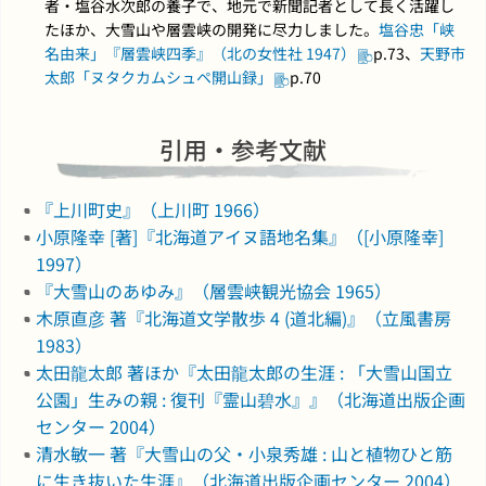
者・塩谷水次郎の養子で、地元で新聞記者として長く活躍し
たほか、大雪山や層雲峡の開発に尽力しました。
塩谷忠「峡
名由来」『層雲峡四季』（北の女性社 1947）
p.73、
天野市
太郎「ヌタクカムシュペ開山録」
p.70
引用・参考文献
『上川町史』（上川町 1966）
小原隆幸 [著]『北海道アイヌ語地名集』（[小原隆幸]
1997）
『大雪山のあゆみ』（層雲峡観光協会 1965）
木原直彦 著『北海道文学散歩 4 (道北編)』（立風書房
1983）
太田龍太郎 著ほか『太田龍太郎の生涯 : 「大雪山国立
公園」生みの親 : 復刊『霊山碧水』』（北海道出版企画
センター 2004）
清水敏一 著『大雪山の父・小泉秀雄 : 山と植物ひと筋
に生き抜いた生涯』（北海道出版企画センター 2004）