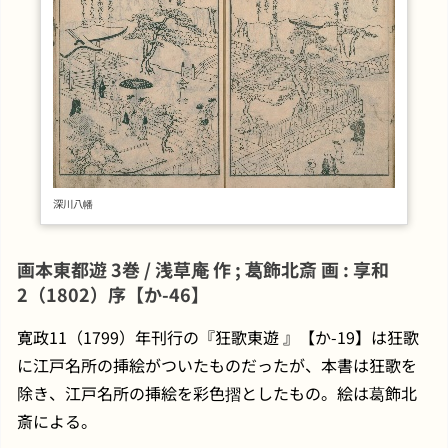
深川八幡
画本東都遊 3巻 / 浅草庵 作 ; 葛飾北斎 画 : 享和
2（1802）序【か-46】
寛政11（1799）年刊行の『狂歌東遊 』【か-19】は狂歌
に江戸名所の挿絵がついたものだったが、本書は狂歌を
除き、江戸名所の挿絵を彩色摺としたもの。絵は葛飾北
斎による。