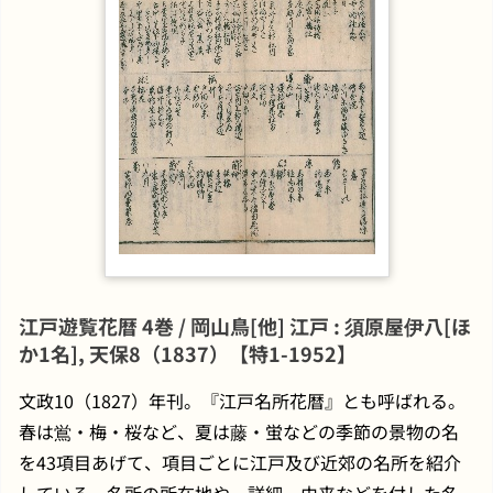
江戸遊覧花暦 4巻 / 岡山鳥[他] 江戸 : 須原屋伊八[ほ
か1名], 天保8（1837）【特1-1952】
文政10（1827）年刊。『江戸名所花暦』とも呼ばれる。
春は鴬・梅・桜など、夏は藤・蛍などの季節の景物の名
を43項目あげて、項目ごとに江戸及び近郊の名所を紹介
している。名所の所在地や、詳細、由来などを付した名