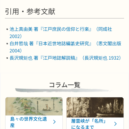
引用・参考文献
池上真由美 著『江戸庶民の信仰と行楽』（同成社
2002）
白井哲哉 著『日本近世地誌編纂史研究』（思文閣出版
2004）
長沢規矩也 著『江戸地誌解説稿』（長沢規矩也 1932）
コラム一覧
島々の世界文化遺
層雲峡が「名所」
産
になるまで