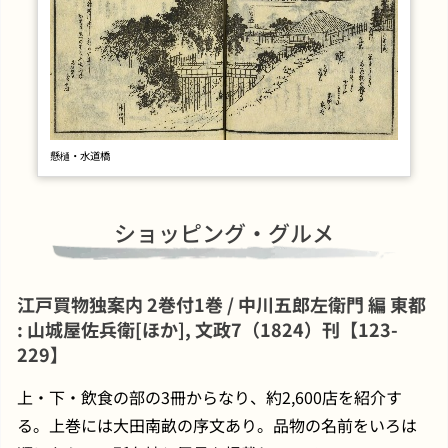
懸樋・水道橋
ショッピング・グルメ
江戸買物独案内 2巻付1巻 / 中川五郎左衛門 編 東都
: 山城屋佐兵衛[ほか], 文政7（1824）刊【123-
229】
上・下・飲食の部の3冊からなり、約2,600店を紹介す
る。上巻には大田南畝の序文あり。品物の名前をいろは