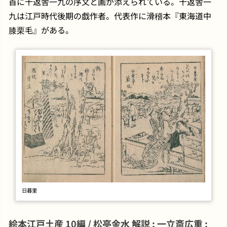
首に十返舎一九の序文と画が添えられている。十返舎一
九は江戸時代後期の戯作者。代表作に滑稽本『東海道中
膝栗毛』がある。
日暮里
絵本江戸土産 10編 / 松亭金水 解説 ; 一立斎広重 ;