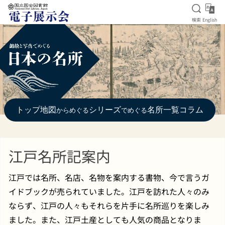
検索を
Eng
検索
English
本文へ移動
トップ
地図
シリーズ
名所一覧
コラム
からめぐる
でめぐる
江戸名所記案内
江戸では名所、名店、名物を案内する書物、今で言うガ
イドブックが売られていました。江戸を訪れた人々のみ
ならず、江戸の人々もそれらを片手に名所巡りを楽しみ
ました。また、江戸土産としても人気の商品となりま