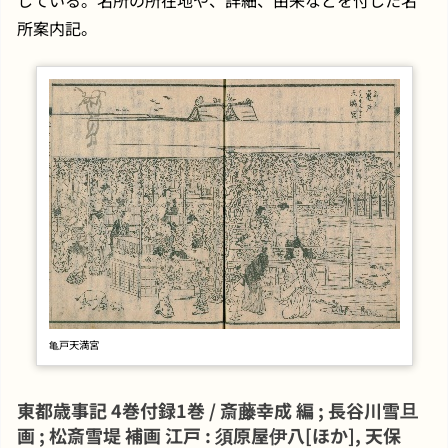
所案内記。
亀戸天満宮
東都歳事記 4巻付録1巻 / 斎藤幸成 編 ; 長谷川雪旦
画 ; 松斎雪堤 補画 江戸 : 須原屋伊八[ほか], 天保