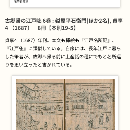
浅草観音堂
古郷帰の江戸咄 6巻 : 鎰屋平石衛門[ほか2名], 貞享
4 （1687） 8冊【本別19-5】
貞享4 （1687）年刊。本文も挿絵も『江戸名所記』、
『江戸雀』に類似している。自序には、長年江戸に暮ら
した筆者が、故郷へ帰る前に土産話の種にでもと名所巡
りを思い立ったと書かれている。