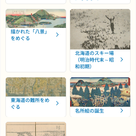
描かれた「八景」
をめぐる
北海道のスキー場
（明治時代末～昭
和初期）
東海道の難所をめ
ぐる
名所絵の誕生