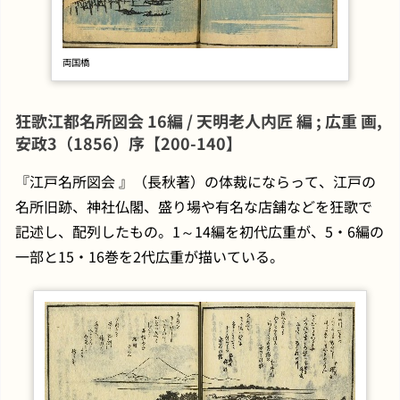
両国橋
狂歌江都名所図会 16編 / 天明老人内匠 編 ; 広重 画,
安政3（1856）序【200-140】
『江戸名所図会 』（長秋著）の体裁にならって、江戸の
名所旧跡、神社仏閣、盛り場や有名な店舗などを狂歌で
記述し、配列したもの。1～14編を初代広重が、5・6編の
一部と15・16巻を2代広重が描いている。