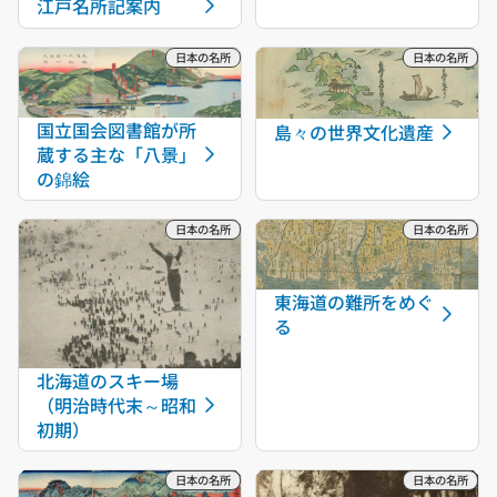
江戸名所記案内
国立国会図書館が所
島々の世界文化遺産
蔵する主な「八景」
の錦絵
東海道の難所をめぐ
る
北海道のスキー場
（明治時代末～昭和
初期）