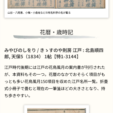
山谷・八尾善、小梅・小倉庵などの有名料亭の名が載る
花暦・歳時記
みやびのしをり / きゝすのや則房 江戸 : 北島順四
郎, 天保5（1834） 1帖【特1-3144】
江戸時代後期には江戸の花鳥風月の案内書が刊行された
が、本資料もその一つ。花暦のなかでおそらく項目がも
っとも多い花鳥風月150項目を収めた江戸名所一覧。折畳
式小冊子で畳むと現在の一筆箋ほどの大きさとなり、持
ち歩きやすい。