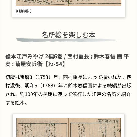
御殿山看花
名所絵を楽しむ本
絵本江戸みやげ 2編6巻 / 西村重長 ; 鈴木春信 画 平
安 : 菊屋安兵衛【わ-54】
初版は宝暦3（1753）年、西村重長によって描かれた。西
村没後、明和5（1768）年に鈴木春信画による続編が出版
され、約100年の長期に渡って流行した江戸の名所を紹介
する絵本。