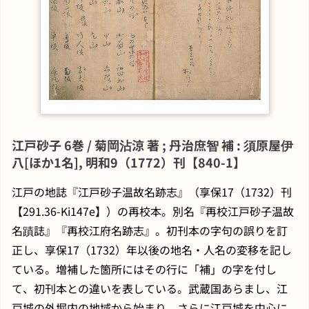
江戸砂子 6巻 / 菊岡沾涼 著 ; 丹治庶智 補 : 須原屋伊
八[ほか1名], 明和9（1772）刊【840-1】
江戸の地誌『江戸砂子温故名跡志』（享保17（1732）刊
【291.36-Ki147e】）の再校本。別名『再校江戸砂子温故
名蹟誌』『再校江府名跡志』。初刊本の字句の誤りを訂
正し、享保17（1732）年以後の地名・人名の変移を記し
ている。増補した箇所にはその行に「補」の字を付し
て、初刊本との違いを表している。武蔵国あらまし、江
戸城の外堀内の地域から始まり、さらに江戸城を中心に