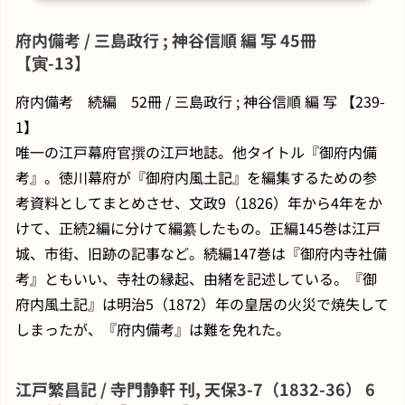
府内備考 / 三島政行 ; 神谷信順 編 写 45冊
【寅-13】
府内備考 続編 52冊 / 三島政行 ; 神谷信順 編 写 【239-
1】
唯一の江戸幕府官撰の江戸地誌。他タイトル『御府内備
考』。徳川幕府が『御府内風土記』を編集するための参
考資料としてまとめさせ、文政9（1826）年から4年をか
けて、正続2編に分けて編纂したもの。正編145巻は江戸
城、市街、旧跡の記事など。続編147巻は『御府内寺社備
考』ともいい、寺社の縁起、由緒を記述している。『御
府内風土記』は明治5（1872）年の皇居の火災で焼失して
しまったが、『府内備考』は難を免れた。
江戸繁昌記 / 寺門静軒 刊, 天保3-7（1832-36） 6