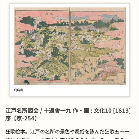
飛鳥山
江戸名所図会 / 十返舎一九 作・画 : 文化10 [1813]
序【京-254】
狂歌絵本。江戸の名所の景色や風俗を詠んだ狂歌五十一