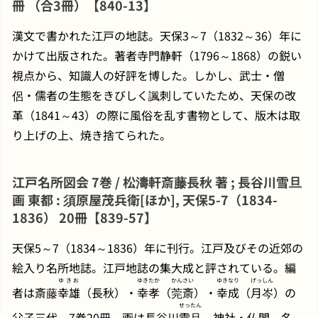
冊 （合3冊）【840-13】
漢文で書かれた江戸の地誌。天保3～7（1832～36）年に
かけて出版された。著者寺門静軒（1796～1868）の鋭い
視点から、知識人の好評を博した。しかし、武士・僧
侶・儒者の生態をきびしく諷刺していたため、天保の改
革（1841～43）の際に風俗を乱す書物として、版木は取
り上げの上、焼き捨てられた。
江戸名所図会 7巻 / 松濤軒斎藤長秋 著 ; 長谷川雪旦
画 東都 : 須原屋茂兵衛[ほか], 天保5-7（1834-
1836） 20冊【839-57】
天保5～7（1834～1836）年に刊行。江戸及びその近郊の
絵入り名所地誌。江戸地誌の集大成と評されている。編
ゆきお
ゆきたか
かんさい
ゆきなり
げっしん
者は斎藤
幸雄
（長秋）・
幸孝
（
莞斎
）・
幸成
（
月岑
）の
せったん
父子三代。7巻20冊。画は長谷川
雪旦
。神社・仏閣、名