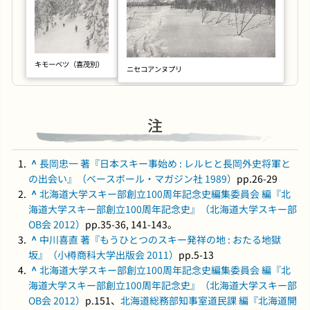
キモーベツ（喜茂別）
ニセコアンヌプリ
注
^
長岡忠一 著『日本スキー事始め : レルヒと長岡外史将軍と
の出会い』（ベースボール・マガジン社 1989）
pp.26-29
^
北海道大学スキー部創立100周年記念史編集委員会 編『北
海道大学スキー部創立100周年記念史』（北海道大学スキー部
OB会 2012）
pp.35-36, 141-143。
^
中川喜直 著『もうひとつのスキー発祥の地 : おたる地獄
坂』（小樽商科大学出版会 2011）
pp.5-13
^
北海道大学スキー部創立100周年記念史編集委員会 編『北
海道大学スキー部創立100周年記念史』（北海道大学スキー部
OB会 2012）
p.151、
北海道総務部知事室道民課 編『北海道開