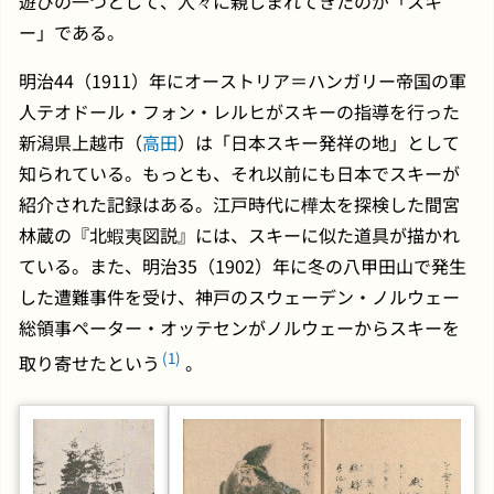
遊びの一つとして、人々に親しまれてきたのが「スキ
ー」である。
明治44（1911）年にオーストリア＝ハンガリー帝国の軍
人テオドール・フォン・レルヒがスキーの指導を行った
新潟県上越市（
高田
）は「日本スキー発祥の地」として
知られている。もっとも、それ以前にも日本でスキーが
紹介された記録はある。江戸時代に樺太を探検した間宮
林蔵の『北蝦夷図説』には、スキーに似た道具が描かれ
ている。また、明治35（1902）年に冬の八甲田山で発生
した遭難事件を受け、神戸のスウェーデン・ノルウェー
総領事ペーター・オッテセンがノルウェーからスキーを
(1)
取り寄せたという
。