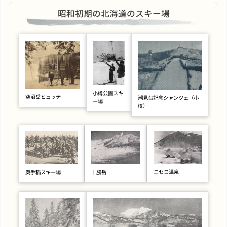
昭和初期の北海道のスキー場
小樽公園スキ
空沼岳ヒュッテ
潮見台記念シャンツェ（小
ー場
樽）
ニセコ温泉
十勝岳
奥手稲スキー場