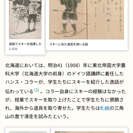
高田でスキーを指導した
スキーに似た道具を用いる図
レルヒ
北海道においては、明治41（1908）年に東北帝国大学農
科大学（北海道大学の前身）のドイツ語講師に着任した
ハンス・コラーが、学生たちにスキーを紹介した逸話が
(2)
伝わっている
。コラー自身にスキーの経験はなかった
が、授業でスキーを取り上げたことで学生たちに懇願さ
れ、海外から道具を取り寄せた。学生たちは
札幌
の三角
山の麓で滑走を試みたという。