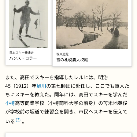
日本スキー発達史
写真遊覧
ハンス・コラー
雪の札幌農大校庭
また、高田でスキーを指導したレルヒは、明治
45（1912）年
旭川
の第七師団に赴任し、ここでも軍人た
ちにスキーを教えた。同年には、高田でスキーを学んだ
小樽
高等商業学校（小樽商科大学の前身）の苫米地英俊
が学校前の坂道で練習会を開き、市民へスキーを伝えて
(3)
いる
。