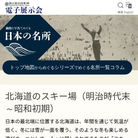
検索を
Eng
検索
English
本文へ移動
トップ
地図
シリーズ
名所一覧
コラム
からめぐる
でめぐる
北海道のスキー場（明治時代末
～昭和初期）
日本の最北端に位置する北海道は、年間を通じて気温が
低く、冬には雪が一面を覆う。そのような冬も楽しめる