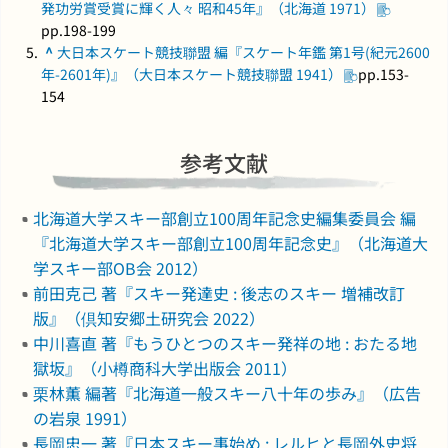
発功労賞受賞に輝く人々 昭和45年』（北海道 1971）
pp.198-199
^
大日本スケート競技聯盟 編『スケート年鑑 第1号(紀元2600
年-2601年)』（大日本スケート競技聯盟 1941）
pp.153-
154
参考文献
北海道大学スキー部創立100周年記念史編集委員会 編
『北海道大学スキー部創立100周年記念史』（北海道大
学スキー部OB会 2012）
前田克己 著『スキー発達史 : 後志のスキー 増補改訂
版』（倶知安郷土研究会 2022）
中川喜直 著『もうひとつのスキー発祥の地 : おたる地
獄坂』（小樽商科大学出版会 2011）
栗林薫 編著『北海道一般スキー八十年の歩み』（広告
の岩泉 1991）
長岡忠一 著『日本スキー事始め : レルヒと長岡外史将