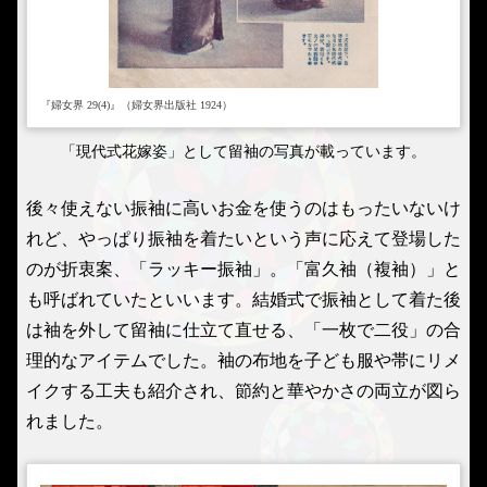
『婦女界 29(4)』（婦女界出版社 1924）
「現代式花嫁姿」として留袖の写真が載っています。
後々使えない振袖に高いお金を使うのはもったいないけ
れど、やっぱり振袖を着たいという声に応えて登場した
のが折衷案、「ラッキー振袖」。「富久袖（複袖）」と
も呼ばれていたといいます。結婚式で振袖として着た後
は袖を外して留袖に仕立て直せる、「一枚で二役」の合
理的なアイテムでした。袖の布地を子ども服や帯にリメ
イクする工夫も紹介され、節約と華やかさの両立が図ら
れました。