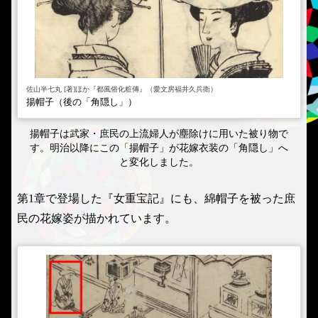
佐山半七丸 [著]ほか『都風俗化粧傳』（愛文房福井久兵衛）
揚帽子（後の「角隠し」）
揚帽子は武家・庶民の上流婦人が塵除けに用いた被り物で
す。明治以降にこの「揚帽子」が花嫁衣装の「角隠し」へ
と変化しました。
第1章で登場した『女重宝記』にも、綿帽子を被った庶
民の花嫁姿が描かれています。