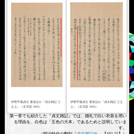
伊勢平蔵貞丈 著述ほか『貞丈雑記 三
伊勢平蔵貞丈 著述ほか『貞丈雑記 三之
之上』（文渓堂 1843）
上』（文渓堂 1843）
第一章でも紹介した『貞丈雑記』では、婚礼で白い衣装を用い
る理由を、白色は「五色の大本」であるためと説明していま
す。
（明治時代の翻刻『
貞丈雑記
』【192-55】）