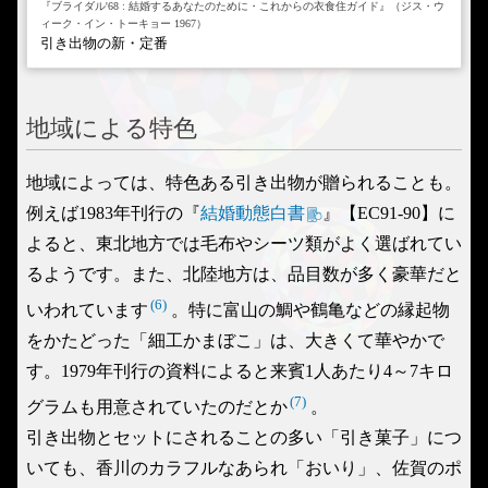
『ブライダル'68 : 結婚するあなたのために・これからの衣食住ガイド』（ジス・ウ
ィーク・イン・トーキョー 1967）
引き出物の新・定番
地域による特色
地域によっては、特色ある引き出物が贈られることも。
例えば1983年刊行の『
結婚動態白書
』【EC91-90】に
よると、東北地方では毛布やシーツ類がよく選ばれてい
るようです。また、北陸地方は、品目数が多く豪華だと
(6)
いわれています
。特に富山の鯛や鶴亀などの縁起物
をかたどった「細工かまぼこ」は、大きくて華やかで
す。1979年刊行の資料によると来賓1人あたり4～7キロ
(7)
グラムも用意されていたのだとか
。
引き出物とセットにされることの多い「引き菓子」につ
いても、香川のカラフルなあられ「おいり」、佐賀のポ