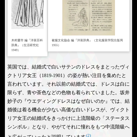
木村慶市 編『洋装百科
被服文化協会 編『洋装辞典』（文化服装学院出版局
辞典』（生活研究社
1955）
1949）
英国では、結婚式で白いサテンのドレスをまとったヴィ
クトリア女王（1819-1901）の姿が熱い注目を集めたと
言われています。それ以前の結婚式では、ドレスは白に
限らず、青や茶色などの色物も着られていました。坂井
妙子の『ウエディングドレスはなぜ白いのか』では、結
婚後は着る機会が少ない高価な白いドレスが、ヴィクト
リア女王の結婚式をきっかけに上流階級の「ステータス
シンボル」となり、やがてそれに憧れをもつ中流階級へ
(2)
と広がっていったと説明しています
。