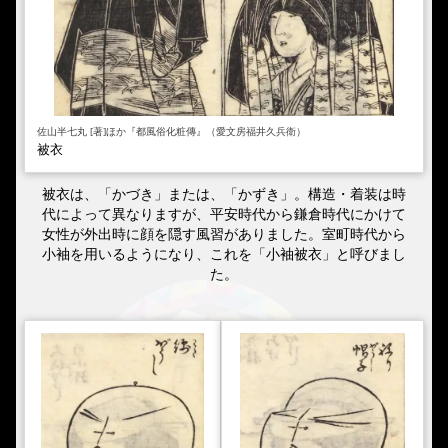
佐山半七丸 [著]ほか『都風俗化粧傳』（愛文房福井久兵衛）
被衣
被衣は、「かづき」または、「かずき」。構造・着装は時
代によって異なりますが、平安時代から鎌倉時代にかけて
女性が外出時に顔を隠す風習がありました。室町時代から
小袖を用いるようになり、これを「小袖被衣」と呼びまし
た。