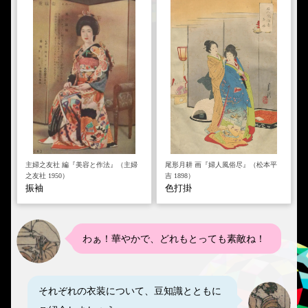
主婦之友社 編『美容と作法』（主婦
尾形月耕 画『婦人風俗尽』（松本平
之友社 1950）
吉 1898）
振袖
色打掛
わぁ！華やかで、どれもとっても素敵ね！
それぞれの衣装について、豆知識とともに