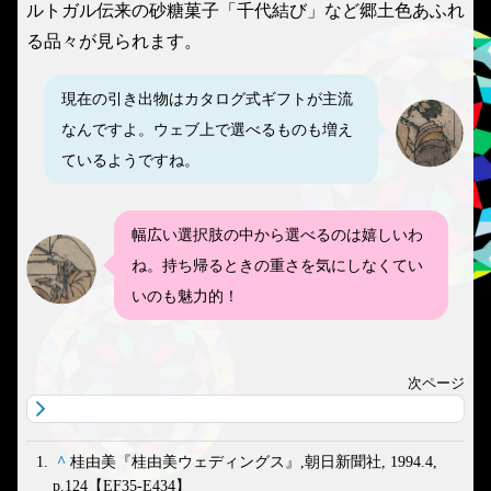
ルトガル伝来の砂糖菓子「千代結び」など郷土色あふれ
る品々が見られます。
現在の引き出物はカタログ式ギフトが主流
なんですよ。ウェブ上で選べるものも増え
ているようですね。
幅広い選択肢の中から選べるのは嬉しいわ
ね。持ち帰るときの重さを気にしなくてい
いのも魅力的！
^
桂由美『桂由美ウェディングス』,朝日新聞社, 1994.4,
p.124【EF35-E434】