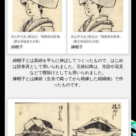
佐山半七丸 [著]ほか『都風俗化粧傳』
佐山半七丸 [著]ほか『都風俗化粧傳』
（愛文房福井久兵衛）
（愛文房福井久兵衛）
綿帽子
練帽子
綿帽子とは真綿を平らに伸ばしてつくったもので、はじめ
は防寒具として用いられました。元禄以降は、寺詣や花見
などで塵除けとしても用いられました。
練帽子とは練絹（生糸で織ってから精練した絹織物）で作
ったものです。