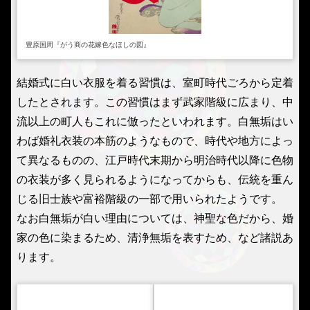
豊原国周『がう商の花嫁色なほしの図』
結婚式に白い衣服を着る習慣は、室町時代ごろから定着
したとされます。この習慣はまず武家階級に広まり、中
流以上の町人もこれに倣ったといわれます。白無垢はい
わば婚礼衣装の本筋のようなもので、時代や地方によっ
て異なるものの、江戸時代末期から明治時代以降に色物
の衣装が多く見られるようになってからも、伝統を重ん
じる旧士族や富裕階級の一部で用いられたようです。
なお白無垢が白い理由については、神聖な色だから、婚
家の色に染まるため、清浄無垢を表すため、など諸説あ
ります。