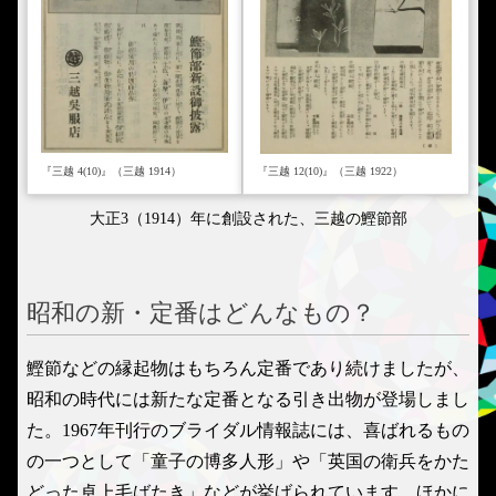
『三越 4(10)』（三越 1914）
『三越 12(10)』（三越 1922）
大正3（1914）年に創設された、三越の鰹節部
昭和の新・定番はどんなもの？
鰹節などの縁起物はもちろん定番であり続けましたが、
昭和の時代には新たな定番となる引き出物が登場しまし
た。1967年刊行のブライダル情報誌には、喜ばれるもの
の一つとして「童子の博多人形」や「英国の衛兵をかた
どった卓上毛ばたき」などが挙げられています。ほかに