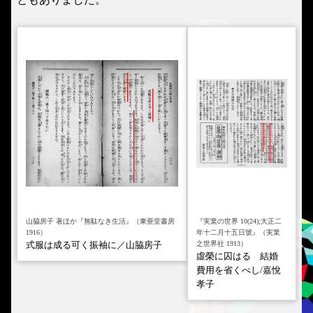
山脇房子 著ほか『無駄なき生活』（東亜堂書房
『実業の世界 10(24);大正二
1916）
年十二月十五日號』（実業
之世界社 1913）
式服は成る可く振袖に／山脇房子
虛榮に囚はるゝ結婚
費用を省くべし/嘉悅
孝子