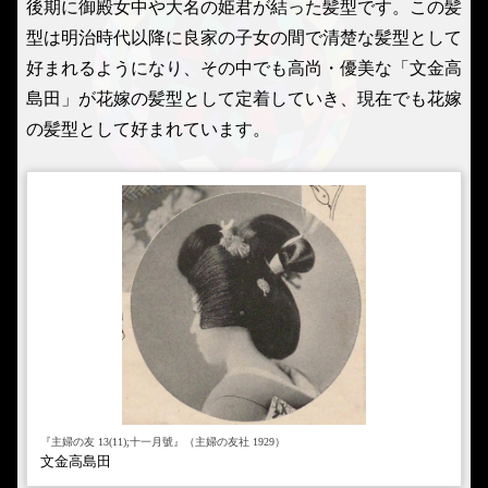
後期に御殿女中や大名の姫君が結った髪型です。この髪
型は明治時代以降に良家の子女の間で清楚な髪型として
好まれるようになり、その中でも高尚・優美な「文金高
島田」が花嫁の髪型として定着していき、現在でも花嫁
の髪型として好まれています。
『主婦の友 13(11);十一月號』（主婦の友社 1929）
文金高島田