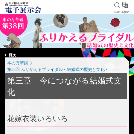
検索を
Eng
検索
English
本文へ移動
目次
本の万華鏡
第38回 ふりかえるブライダル～結婚式の歴史と文化～
第三章 今につながる結婚式文
化
花嫁衣装いろいろ