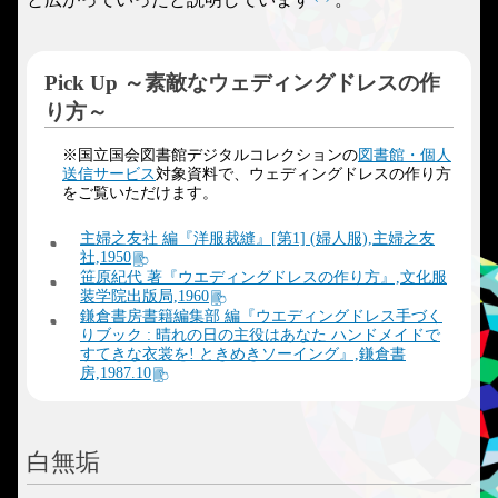
Pick Up ～素敵なウェディングドレスの作
り方～
※国立国会図書館デジタルコレクションの
図書館・個人
送信サービス
対象資料で、ウェディングドレスの作り方
をご覧いただけます。
主婦之友社 編『洋服裁縫』[第1] (婦人服),主婦之友
社,1950
笹原紀代 著『ウエディングドレスの作り方』,文化服
装学院出版局,1960
鎌倉書房書籍編集部 編『ウエディングドレス手づく
りブック : 晴れの日の主役はあなた ハンドメイドで
すてきな衣裳を! ときめきソーイング』,鎌倉書
房,1987.10
白無垢