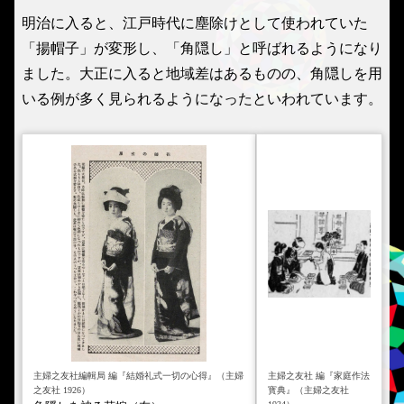
明治に入ると、江戸時代に塵除けとして使われていた
「揚帽子」が変形し、「角隠し」と呼ばれるようになり
ました。大正に入ると地域差はあるものの、角隠しを用
いる例が多く見られるようになったといわれています。
主婦之友社編輯局 編『結婚礼式一切の心得』（主婦
主婦之友社 編『家庭作法
之友社 1926）
寳典』（主婦之友社