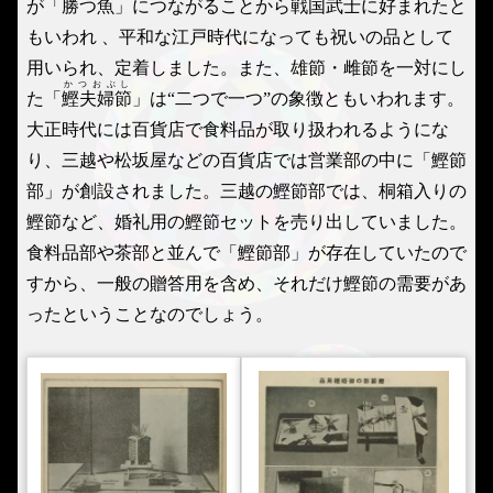
が「勝つ魚」につながることから戦国武士に好まれたと
もいわれ 、平和な江戸時代になっても祝いの品として
用いられ、定着しました。また、雄節・雌節を一対にし
かつおぶし
た「
鰹夫婦節
」は“二つで一つ”の象徴ともいわれます。
大正時代には百貨店で食料品が取り扱われるようにな
り、三越や松坂屋などの百貨店では営業部の中に「鰹節
部」が創設されました。三越の鰹節部では、桐箱入りの
鰹節など、婚礼用の鰹節セットを売り出していました。
食料品部や茶部と並んで「鰹節部」が存在していたので
すから、一般の贈答用を含め、それだけ鰹節の需要があ
ったということなのでしょう。