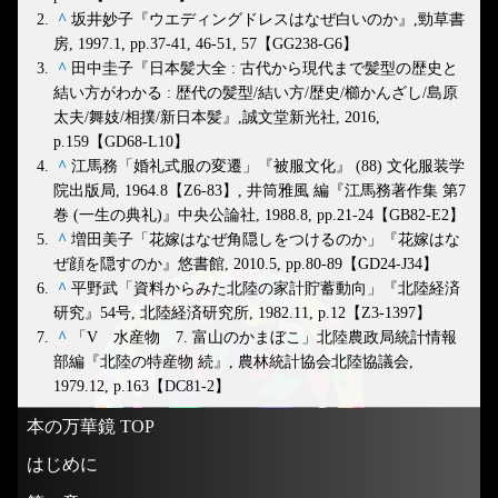
^
坂井妙子『ウエディングドレスはなぜ白いのか』,勁草書
房, 1997.1, pp.37-41, 46-51, 57【GG238-G6】
^
田中圭子『日本髪大全 : 古代から現代まで髪型の歴史と
結い方がわかる : 歴代の髪型/結い方/歴史/櫛かんざし/島原
太夫/舞妓/相撲/新日本髪』,誠文堂新光社, 2016,
p.159【GD68-L10】
^
江馬務「婚礼式服の変遷」『被服文化』 (88) 文化服装学
院出版局, 1964.8【Z6-83】, 井筒雅風 編『江馬務著作集 第7
巻 (一生の典礼)』中央公論社, 1988.8, pp.21-24【GB82-E2】
^
増田美子「花嫁はなぜ角隠しをつけるのか」『花嫁はな
ぜ顔を隠すのか』悠書館, 2010.5, pp.80-89【GD24-J34】
^
平野武「資料からみた北陸の家計貯蓄動向」『北陸経済
研究』54号, 北陸経済研究所, 1982.11, p.12【Z3-1397】
^
「V 水産物 7. 富山のかまぼこ」北陸農政局統計情報
部編『北陸の特産物 続』, 農林統計協会北陸協議会,
1979.12, p.163【DC81-2】
本の万華鏡 TOP
はじめに