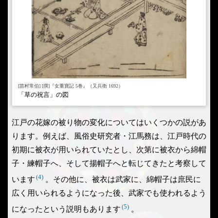
[苗村常伯] [撰]『女重寶記 5巻』（又兵衛 1692）
「草の祝言」の図
江戸の花嫁の被り物の変化についてはいくつかの説があ
ります。例えば、風俗史研究者・江馬務は、江戸時代の
初期に被衣が用いられていたとし、次第に被衣から綿帽
子・練帽子へ、そして揚帽子へと転じてきたと考察して
(4)
います
。その他に、被衣は武家に、綿帽子は庶民に
広く用いられるようになった後、武家でも使われるよう
(5)
になったという説明もあります
。