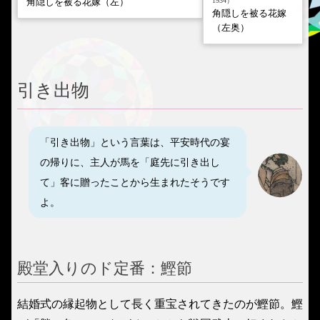
1934）
角隠しを被る花嫁（左）
角隠しを被る花嫁
（左奥）
引き出物
「引き出物」という言葉は、平安時代の宴
の帰りに、主人が馬を「庭先に引き出し
て」客に贈ったことから生まれたそうです
よ。
殿堂入りのド定番：鰹節
結婚式の縁起物として長く重宝されてきたのが鰹節。鰹