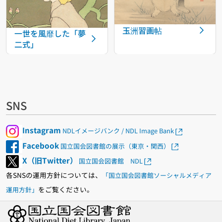
玉洲習画帖
一世を風靡した「夢
二式」
SNS
Instagram
NDLイメージバンク / NDL Image Bank
Facebook
国立国会図書館の展示（東京・関西）
X（旧Twitter）
国立国会図書館 NDL
各SNSの運用方針については、
「国立国会図書館ソーシャルメディア
をご覧ください。
運用方針」