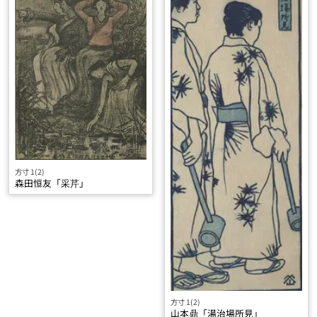
方寸 1(2)
森田恒友「采芹」
方寸 1(2)
山本鼎「湯治場所見」