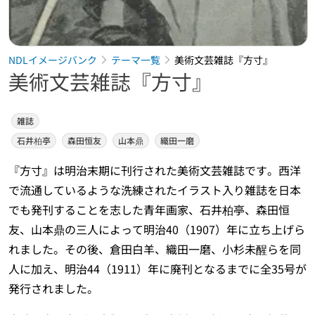
NDLイメージバンク
テーマ一覧
美術文芸雑誌『方寸』
美術文芸雑誌『方寸』
雑誌
石井柏亭
森田恒友
山本鼎
織田一磨
『方寸』は明治末期に刊行された美術文芸雑誌です。西洋
で流通しているような洗練されたイラスト入り雑誌を日本
でも発刊することを志した青年画家、石井柏亭、森田恒
友、山本鼎の三人によって明治40（1907）年に立ち上げら
れました。その後、倉田白羊、織田一磨、小杉未醒らを同
人に加え、明治44（1911）年に廃刊となるまでに全35号が
発行されました。