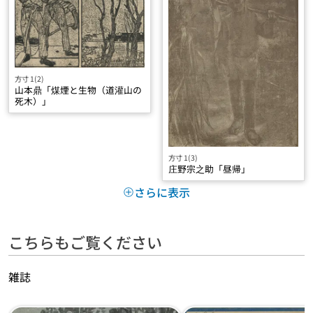
方寸 1(2)
山本鼎「煤煙と生物（道灌山の
死木）」
方寸 1(3)
庄野宗之助「昼帰」
さらに表示
こちらもご覧ください
雑誌