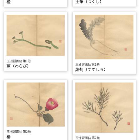
土筆（つくし）
橙
玉洲習画帖 第1巻
玉洲習画帖 第1巻
蕨（わらび）
蘿萄（すずしろ）
玉洲習画帖 第2巻
椿
玉洲習画帖 第2巻