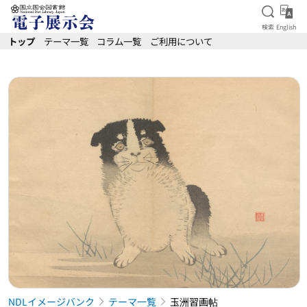
検索を
Eng
検索
English
本文へ移動
トップ
テーマ一覧
コラム一覧
ご利用について
NDLイメージバンク
テーマ一覧
玉洲習画帖