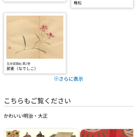
稚松
玉洲習画帖 第2巻
瞿麦（なでしこ）
さらに表示
こちらもご覧ください
かわいい明治・大正