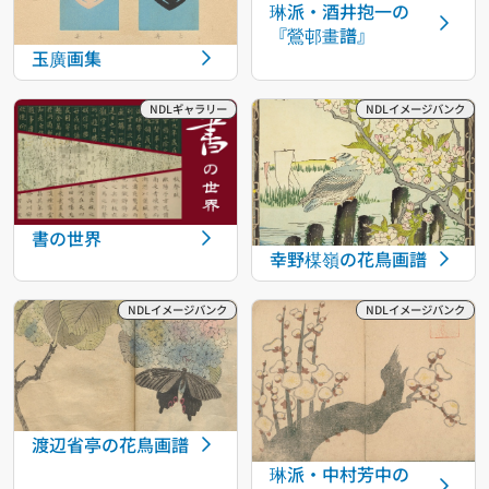
琳派・酒井抱一の
『鶯邨畫譜』
玉廣画集
書の世界
幸野楳嶺の花鳥画譜
渡辺省亭の花鳥画譜
琳派・中村芳中の