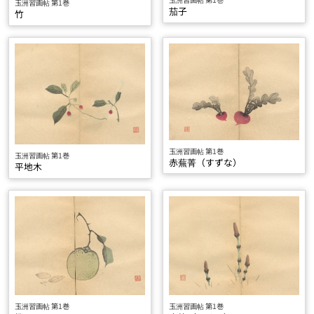
玉洲習画帖 第1巻
茄子
竹
玉洲習画帖 第1巻
玉洲習画帖 第1巻
赤蕪菁（すずな）
平地木
玉洲習画帖 第1巻
玉洲習画帖 第1巻