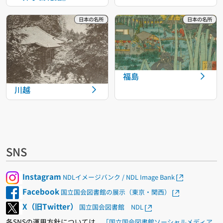
福島
川越
SNS
Instagram
NDLイメージバンク / NDL Image Bank
Facebook
国立国会図書館の展示（東京・関西）
X（旧Twitter）
国立国会図書館 NDL
各SNSの運用方針については、
「国立国会図書館ソーシャルメディア