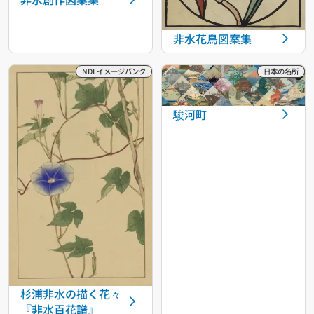
非水花鳥図案集
駿河町
杉浦非水の描く花々
『非水百花譜』