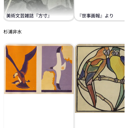
美術文芸雑誌『方寸』
『世事画報』より
杉浦非水