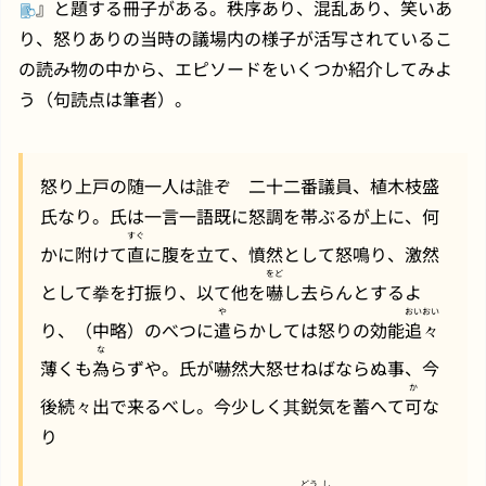
』と題する冊子がある。秩序あり、混乱あり、笑いあ
り、怒りありの当時の議場内の様子が活写されているこ
の読み物の中から、エピソードをいくつか紹介してみよ
う（句読点は筆者）。
怒り上戸の随一人は誰ぞ 二十二番議員、植木枝盛
氏なり。氏は一言一語既に怒調を帯ぶるが上に、何
すぐ
かに附けて
直
に腹を立て、憤然として怒鳴り、激然
をど
として拳を打振り、以て他を
嚇
し去らんとするよ
や
おいおい
り、（中略）のべつに
遣
らかしては怒りの効能
追々
な
薄くも
為
らずや。氏が嚇然大怒せねばならぬ事、今
か
後続々出で来るべし。今少しく其鋭気を蓄へて
可
な
り
どう
し