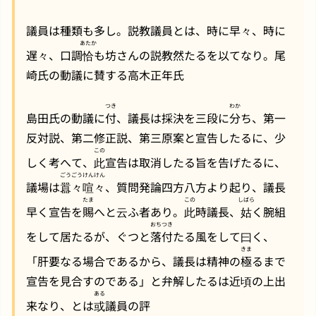
議員は種類も多し。説教議員とは、時に早々、時に
あたか
遅々、口調
恰
も坊さんの説教然たるを以てなり。尾
崎氏の動議に賛する高木正年氏
つき
わか
島田氏の動議に
付
、議長は採決を三段に
分
ち、第一
反対説、第二修正説、第三原案と宣告したるに、少
この
しく考へて、
此
宣告は取消したる旨を告げたるに、
ごうごう
けんけん
議場は
囂々
喧々
、質問発論四方八方より起り、議長
たま
この
しばら
早く宣告を
賜
へと云ふ者あり。
此
時議長、
姑
く腕組
おちつき
をして居たるが、ぐつと
落付
たる風をして曰く、
きま
「肝要なる場合であるから、議長は精神の
極
るまで
宣告を見合すのである」と弁解したるは近頃の上出
ある
来なり、とは
或
議員の評