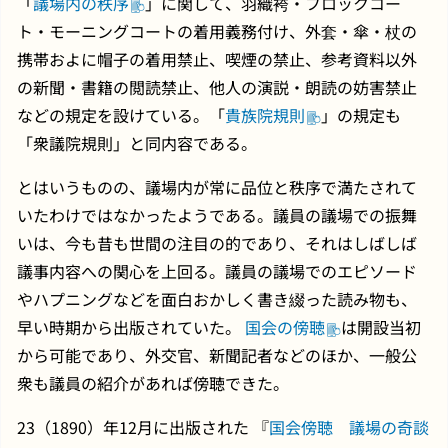
「
議場内の秩序
」に関して、羽織袴・フロックコー
ト・モーニングコートの着用義務付け、外套・傘・杖の
携帯およに帽子の着用禁止、喫煙の禁止、参考資料以外
の新聞・書籍の閲読禁止、他人の演説・朗読の妨害禁止
などの規定を設けている。「
貴族院規則
」の規定も
「衆議院規則」と同内容である。
とはいうものの、議場内が常に品位と秩序で満たされて
いたわけではなかったようである。議員の議場での振舞
いは、今も昔も世間の注目の的であり、それはしばしば
議事内容への関心を上回る。議員の議場でのエピソード
やハプニングなどを面白おかしく書き綴った読み物も、
早い時期から出版されていた。
国会の傍聴
は開設当初
から可能であり、外交官、新聞記者などのほか、一般公
衆も議員の紹介があれば傍聴できた。
23（1890）年12月に出版された 『
国会傍聴 議場の奇談