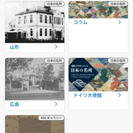
コラム
山形
ドイツ大使館
広島