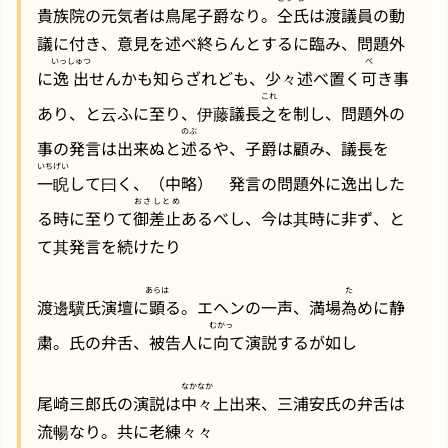
貴族院の元気者は鳥尾子爵なり。
仝
氏
は渡議員の動
議に付き、意見を述べ終らんとするに臨み、問題外
いっしゅつ
べ
に
逸出
せんかも知らざれども、少々述べ置く
可
き事
これ
あり、と云ふに至り、伊藤議長
之
を制し、問題外の
のぶ
事の発言は出来ぬと
述
るや、子爵は顧み、議長を
いちげい
一睨
して曰く、（中略） 発言の問題外に逸出した
おさしとめ
る時に至りて
御差止
あるべし、今は其時に非ず、と
て其発言を続けたり
あらは
た
渡邊驥氏演壇に
顕
る。エヘンの一声、満場
為
めに静
むかっ
粛。氏の弁舌、被告人に
向
て演説するが如し
なかなか
尾崎三郎氏の演説は
中々
上出来、三浦安氏の弁舌は
流暢なり。共に老練々々