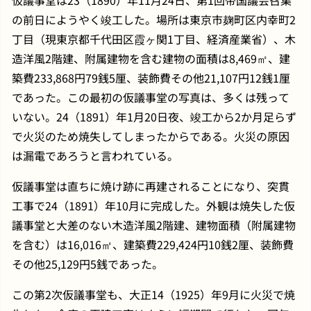
仮議事堂は23（1890）年11月24日、第1回帝国議会召集
の前日にようやく竣工した。場所は東京市麹町区内幸町2
丁目（現東京都千代田区霞ヶ関1丁目、経済産業省）、木
造洋風2階建、附属建物を含む建物の面積は8,469㎡、建
築費233,868円79銭5厘、装飾費その他21,107円12銭1厘
であった。この最初の仮議事堂の写真は、多くは残って
いない。24（1891）年1月20日夜、竣工から2か月足らず
で火災のため焼失してしまったからである。火災の原因
は漏電であろうと言われている。
仮議事堂は直ちに焼け跡に再建されることになり、突貫
工事で24（1891）年10月に完成した。外観は焼失した仮
議事堂と大差のない木造洋風2階建、建物面積（附属建物
を含む）は16,016㎡、建築費229,424円10銭2厘、装飾費
その他25,129円5銭であった。
この第2次仮議事堂も、大正14（1925）年9月に火災で焼