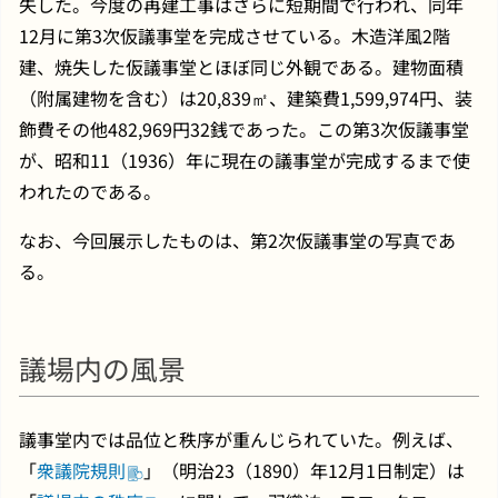
失した。今度の再建工事はさらに短期間で行われ、同年
12月に第3次仮議事堂を完成させている。木造洋風2階
建、焼失した仮議事堂とほぼ同じ外観である。建物面積
（附属建物を含む）は20,839㎡、建築費1,599,974円、装
飾費その他482,969円32銭であった。この第3次仮議事堂
が、昭和11（1936）年に現在の議事堂が完成するまで使
われたのである。
なお、今回展示したものは、第2次仮議事堂の写真であ
る。
議場内の風景
議事堂内では品位と秩序が重んじられていた。例えば、
「
衆議院規則
」（明治23（1890）年12月1日制定）は