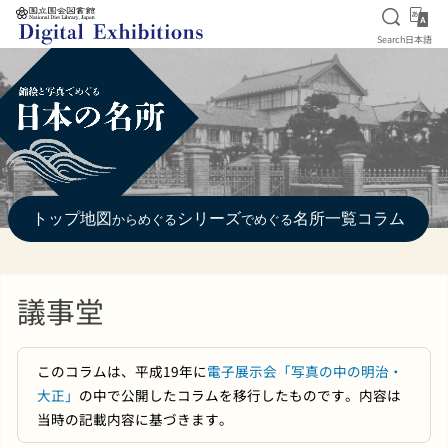
Open S
日
Search
日本語
Jump to main content
トップ
地図
シリーズ
名所一覧
コラム
からめぐる
でめぐる
議事堂
このコラムは、平成19年に
電子展示会「写真の中の明治・
大正」
の中で公開したコラムを移行したものです。内容は
当時の記載内容に基づきます。