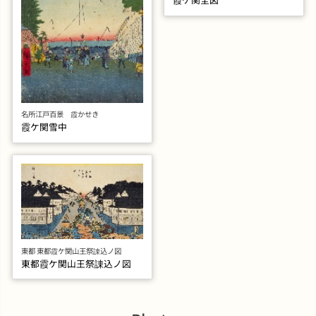
名所江戸百景 霞かせき
霞ケ関雪中
東都 東都霞ケ関山王祭諌込ノ図
東都霞ケ関山王祭諌込ノ図