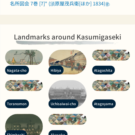
名所図会 7巻 [7]" (須原屋茂兵衛[ほか] 1834)
Landmarks around Kasumigaseki
Nagata-cho
Hibiya
Atagoshita
Toranomon
Uchisaiwai-cho
Atagoyama
Shimbashi
Akasaka