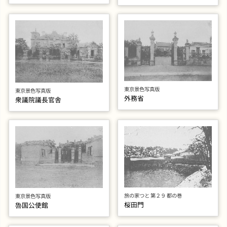
東京景色写真版
東京景色写真版
外務省
衆議院議長官舎
旅の家つと 第２９ 都の巻
東京景色写真版
桜田門
魯国公使館