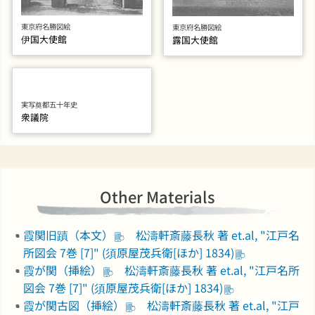
東京府名勝図絵
東京府名勝図絵
伊国大使館
露国大使館
実写奠都五十年史
衆議院
Other Materials
霞関旧蹟（本文）
松濤軒斎藤長秋 著 et.al, "江戸名
所図会 7巻 [7]" (須原屋茂兵衛[ほか] 1834)
霞が関（挿絵）
松濤軒斎藤長秋 著 et.al, "江戸名所
図会 7巻 [7]" (須原屋茂兵衛[ほか] 1834)
霞が関古図（挿絵）
松濤軒斎藤長秋 著 et.al, "江戸