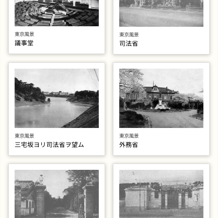
東京風景
東京風景
議事堂
司法省
東京風景
東京風景
三宅坂ヨリ司法省ヲ望ム
外務省