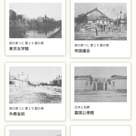
旅の家つと 第２９ 都の巻
旅の家つと 第２９ 都の巻
東京女学館
帝国議会
日本之名勝
旅の家つと 第２９ 都の巻
露国公使館
外務省前