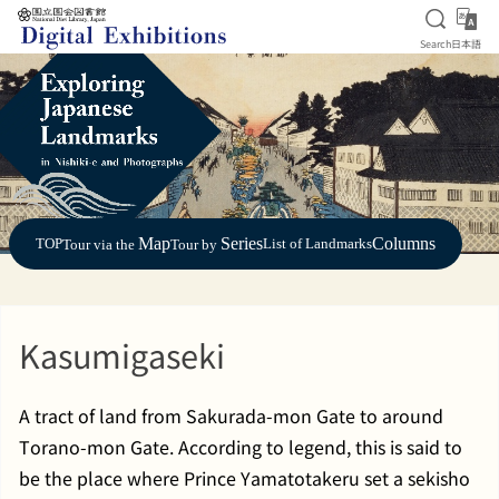
Open S
日
Search
日本語
Jump to main content
Map
Series
Columns
TOP
List of Landmarks
Tour via the
Tour by
Kasumigaseki
A tract of land from Sakurada-mon Gate to around
Torano-mon Gate. According to legend, this is said to
be the place where Prince Yamatotakeru set a sekisho