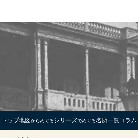
トップ
地図
シリーズ
名所一覧
コラム
からめぐる
でめぐる