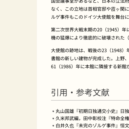
国会議事堂があるなど、日本の立法
なく、この立地は首相官邸や霞ヶ関
ルゲ事件もこのドイツ大使館を舞台
第二次世界大戦末期の20（1945）
機の猛爆により徹底的に破壊された
大使館の跡地は、戦後の23（1948
書館の新しい建物が完成した。上野
61（1986）年に本館に隣接する新
引用・参考文献
丸山国雄『初期日独通交小史』日独
久米邦武編，田中彰校注『特命全権
白井久也『未完のゾルゲ事件』恒文社