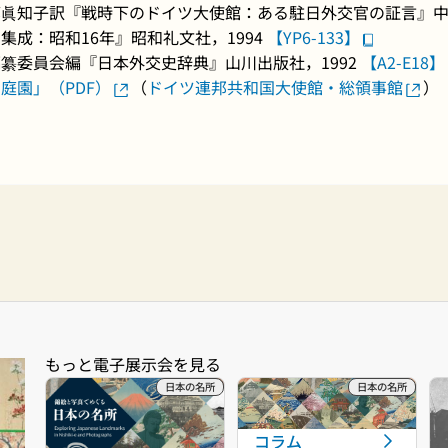
眞知子訳『戦時下のドイツ大使館：ある駐日外交官の証言』中央
成：昭和16年』昭和礼文社，1994
【YP6-133】
纂委員会編『日本外交史辞典』山川出版社，1992
【A2-E18】
庭園」（PDF）
（
ドイツ連邦共和国大使館・総領事館
）
コラム