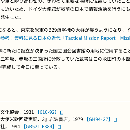
府や軍と隣り合わせの、きわめて重要な場所に位置していたこ
にも近いため、ドイツ大使館が戦前の日本で情報活動を行うに
に発生した。
年になると、東京を米軍のB29爆撃機の大群が襲うようになり、
（
参考：資料に見る日本の近代「Tactical Mission Report Missi
）年に新たに設立が決まった国立国会図書館の用地に使用すること
、三宅坂、赤坂の三箇所に分散していた蔵書はこの永田町の本
館が完成して今日に至っている。
文化協会，1931
【610-92】
大使米欧回覧実記．3』岩波書店，1979
【GH94-G7】
，1994
【GB521-E384】