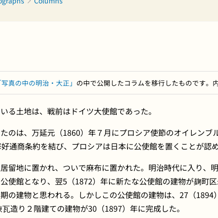
tographs
Columns
「写真の中の明治・大正」
の中で公開したコラムを移行したものです。
ている土地は、戦前はドイツ大使館であった。
たのは、万延元（1860）年７月にプロシア使節のオイレンブ
修好通商条約を結び、プロシアは日本に公使館を置くことが認
居留地に置かれ、ついで麻布に置かれた。明治時代に入り、明治
公使館となり、翌5（1872）年に新たな公使館の建物が麹町
期の建物と思われる。しかしこの公使館の建物は、27（189
、煉瓦造り２階建ての建物が30（1897）年に完成した。