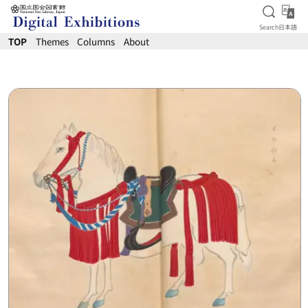
Open S
日
Search
日本語
Jump to main content
TOP
Themes
Columns
About