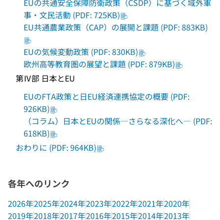
EUの共通安全保障防衛政策（CSDP）に基づく域外軍
事・文民活動 (PDF: 725KB)
EU共通農業政策（CAP）の展開と課題 (PDF: 883KB)
EUの気候変動政策 (PDF: 830KB)
欧州高等教育圏の展望と課題 (PDF: 879KB)
第Ⅳ部 日本とEU
EUのFTA政策と日EU経済連携協定の概要 (PDF:
926KB)
（コラム）日本とEUの関係―さらなる深化へ― (PDF:
618KB)
おわりに (PDF: 964KB)
各年へのリンク
2026年
2025年
2024年
2023年
2022年
2021年
2020年
2019年
2018年
2017年
2016年
2015年
2014年
2013年