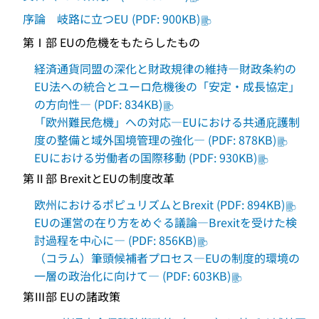
序論 岐路に立つEU (PDF: 900KB)
第Ⅰ部 EUの危機をもたらしたもの
経済通貨同盟の深化と財政規律の維持―財政条約の
EU法への統合とユーロ危機後の「安定・成長協定」
の方向性― (PDF: 834KB)
「欧州難民危機」への対応―EUにおける共通庇護制
度の整備と域外国境管理の強化― (PDF: 878KB)
EUにおける労働者の国際移動 (PDF: 930KB)
第Ⅱ部 BrexitとEUの制度改革
欧州におけるポピュリズムとBrexit (PDF: 894KB)
EUの運営の在り方をめぐる議論―Brexitを受けた検
討過程を中心に― (PDF: 856KB)
（コラム）筆頭候補者プロセス―EUの制度的環境の
一層の政治化に向けて― (PDF: 603KB)
第Ⅲ部 EUの諸政策