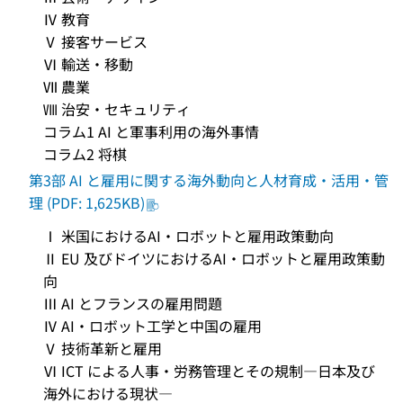
Ⅳ 教育
Ⅴ 接客サービス
Ⅵ 輸送・移動
Ⅶ 農業
Ⅷ 治安・セキュリティ
コラム1 AI と軍事利用の海外事情
コラム2 将棋
第3部 AI と雇用に関する海外動向と人材育成・活用・管
理 (PDF: 1,625KB)
Ⅰ 米国におけるAI・ロボットと雇用政策動向
Ⅱ EU 及びドイツにおけるAI・ロボットと雇用政策動
向
Ⅲ AI とフランスの雇用問題
Ⅳ AI・ロボット工学と中国の雇用
Ⅴ 技術革新と雇用
Ⅵ ICT による人事・労務管理とその規制―日本及び
海外における現状―