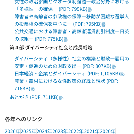
女性の政治参画とクオータ制論議―政治分野における
「多様性」の確保― (PDF: 799KB)
障害者や高齢者の参政権の保障―移動が困難な選挙人
の投票権の確保を中心に― (PDF: 795KB)
公共交通における障害者・高齢者運賃割引制度―日英
の取組― (PDF: 775KB)
第４部 ダイバーシティ社会と成長戦略
ダイバーシティ（多様性）社会の構築と財政―雇用の
安定・促進のための財政支出― (PDF: 807KB)
日本経済・企業とダイバーシティ (PDF: 1,106KB)
農業・農村における女性政策の経緯と現状 (PDF:
716KB)
あとがき (PDF: 711KB)
各年へのリンク
2026年
2025年
2024年
2023年
2022年
2021年
2020年