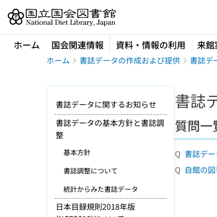
本文へ移動
ホーム
国会関連情報
資料・情報の利用
来館
ホーム
書誌データの作成および提供
書誌デ
書誌
書誌データに関するお知らせ
質問一
書誌データの基本方針と書誌調
整
基本方針
Q
書誌デー
Q
自館の図
書誌調整について
統計からみた書誌データ
日本目録規則2018年版