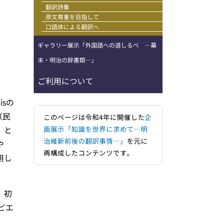
翻訳詩集
原文尊重を目指して
口語体による翻訳へ
ギャラリー展示「外国語への道しるべ ―幕
末・明治の辞書類―」
ご利用について
isの
（民
このページは令和4年に開催した
企
」と
画展示「知識を世界に求めて―明
治維新前後の翻訳事情―」
を元に
や
再構成したコンテンツです。
用し
。初
ビエ