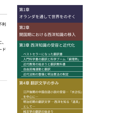
第1章
オランダを通して世界をのぞく
不利
第2章
開国期における西洋知識の移入
に、
第3章 西洋知識の受容と近代化
ード
ベストセラーになった翻訳書
入門科学書の翻訳と科学ブーム「窮理熱」
近代教育の始まりと翻訳教科書
自由民権運動と翻訳
近代法制の整備と明治憲法の制定
第4章 翻訳文学の歩み
江戸後期の中国白話小説の受容―『水滸伝』
を中心に―
明治初期の翻訳文学 ―西洋を知る「道具」
として―
純文学の翻訳の始まり