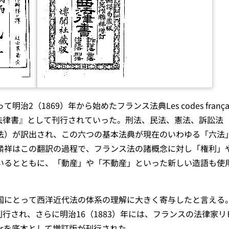
（1869）年から始めたフランス法典Les codes frança
西法律書』として刊行されていった。刑法、民法、憲法、訴訟法
法）が訳出され、この六つの基本法典が現在のいわゆる「六法
麟祥はこの翻訳の過程で、フランス法の諸概念に対し「権利」
いるとともに、「動産」や「不動産」といった新しい造語も使
国にとって西洋近代法の体系の理解に大きく寄与したと言える
刊行され、さらに明治16（1883）年には、フランスの法律家リ
 usuellesを底本として増訂版が刊行された。