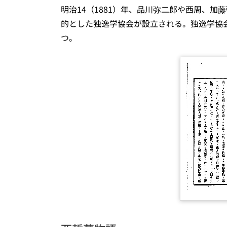
明治14（1881）年、品川弥二郎や西周、
的とした独逸学協会が設立される。独逸学協
つ。