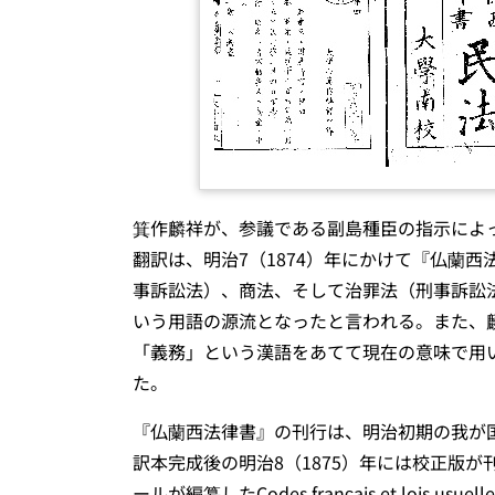
箕作麟祥が、参議である副島種臣の指示によって明治2
翻訳は、明治7（1874）年にかけて『仏蘭
事訴訟法）、商法、そして治罪法（刑事訴訟
いう用語の源流となったと言われる。また、
「義務」という漢語をあてて現在の意味で用
た。
『仏蘭西法律書』の刊行は、明治初期の我が
訳本完成後の明治8（1875）年には校正版が
ールが編纂したCodes français et lois