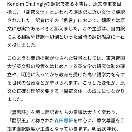
Kenelm Chillinglyの翻訳である本書は、原文尊重を目
指し、「周密文体」といわれる逐語訳に近い文体で翻訳
されました。訳者はその「例言」において、翻訳とは原
文に忠実であるべきと訴えました。この主張は、自由訳
による翻案や抄訳一辺倒といった当時の翻訳態度に一石
を投じました。
このような問題提起がなされた背景としては、東京帝国
大学英文科の設置をはじめとする英文学の研究体制の確
立や、明治に入ってから教育を受けた高い語学力を有す
る世代の台頭などが挙げられます。こうした変化が、原
文の正確な理解を要する「周密文体」の成立につながり
ました。
『繋思談』を境に翻訳者たちの意識は大きく変わり、
「翻訳王」と称された
森田思軒
を中心に、原文尊重を目
指す翻訳態度が主流となっていきます。明治20年代、