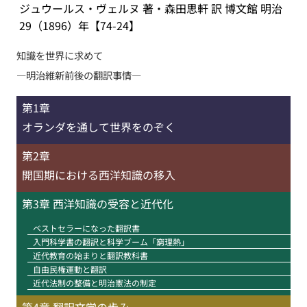
ジュウールス・ヴェルヌ 著・森田思軒 訳 博文館 明治
29（1896）年【74-24】
知識を世界に求めて
―明治維新前後の翻訳事情―
第1章
オランダを通して世界をのぞく
第2章
開国期における西洋知識の移入
第3章 西洋知識の受容と近代化
ベストセラーになった翻訳書
入門科学書の翻訳と科学ブーム「窮理熱」
近代教育の始まりと翻訳教科書
自由民権運動と翻訳
近代法制の整備と明治憲法の制定
第4章 翻訳文学の歩み