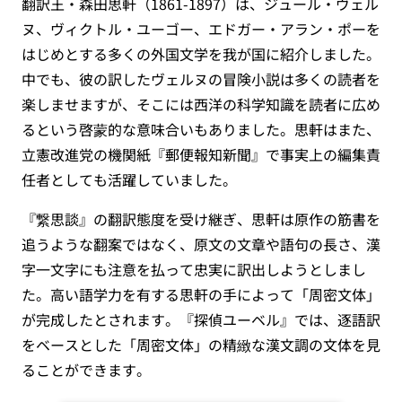
翻訳王・森田思軒（1861-1897）は、ジュール・ヴェル
ヌ、ヴィクトル・ユーゴー、エドガー・アラン・ポーを
はじめとする多くの外国文学を我が国に紹介しました。
中でも、彼の訳したヴェルヌの冒険小説は多くの読者を
楽しませますが、そこには西洋の科学知識を読者に広め
るという啓蒙的な意味合いもありました。思軒はまた、
立憲改進党の機関紙『郵便報知新聞』で事実上の編集責
任者としても活躍していました。
『繋思談』の翻訳態度を受け継ぎ、思軒は原作の筋書を
追うような翻案ではなく、原文の文章や語句の長さ、漢
字一文字にも注意を払って忠実に訳出しようとしまし
た。高い語学力を有する思軒の手によって「周密文体」
が完成したとされます。『探偵ユーベル』では、逐語訳
をベースとした「周密文体」の精緻な漢文調の文体を見
ることができます。