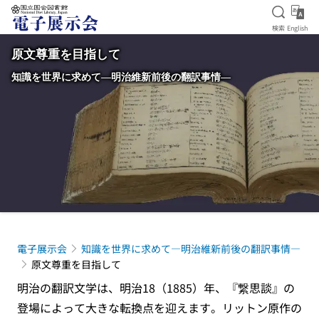
検索を
Eng
検索
English
本文へ移動
原文尊重を目指して
知識を世界に求めて―明治維新前後の翻訳事情―
電子展示会
知識を世界に求めて―明治維新前後の翻訳事情―
原文尊重を目指して
明治の翻訳文学は、明治18（1885）年、『繋思談』の
登場によって大きな転換点を迎えます。リットン原作の