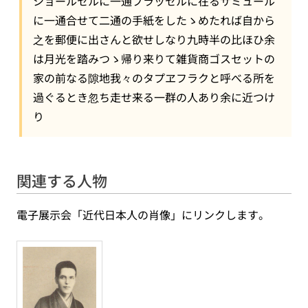
ショールセルに一通ブラッセルに在るサミュール
に一通合せて二通の手紙をしたゝめたれば自から
之を郵便に出さんと欲せしなり九時半の比ほひ余
は月光を踏みつゝ帰り来りて雑貨商ゴスセットの
家の前なる隙地我々のタプヱフラクと呼べる所を
過ぐるとき忽ち走せ来る一群の人あり余に近つけ
り
関連する人物
電子展示会「近代日本人の肖像」にリンクします。