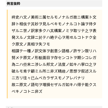
例言抜粋
稗史ハ文ノ美術ニ属セルモノナルガ故ニ構案ト文
辞ト相俟テ其妙ヲ見ルベキモノナルコト論ヲ待タ
ザルニ世ノ訳家多クハ其構案ノミヲ取リテ之ヲ表
発スルノ文辞ニ於テハ絶テ心ヲ用ヰルコトナク全
ク原文ノ真相ヲ失フモ
相謀テ
一種ノ訳文体ヲ創意
シ語格ノ許サン限リハ
努メテ原文ノ形貌面目ヲ存センコトヲ期シコレガ
為ニハ些末ニ渉レル邦文ノ法度ノ如キハ寧ロ之ヲ
破ルモ肯テ顧ミル所ニ非ズ精緻ノ思想ヲ叙述スル
ニ方リ往々已ムベカラザスモノアレバナリ
故ニ原文ノ語句ヲ増損セザルガ如キハ得テ能クス
ベキノコトニ非ズ