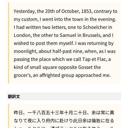
Yesterday, the 20th of October, 1853, contrary to
my custom, I went into the town in the evening.
I had written two letters, one to Schoelcher in
London, the other to Samuel in Brussels, and I
wished to post them myself. I was returning by
moonlight, about half-past nine, when, as I was
passing the place which we call Tap et Flac, a
kind of small square opposite Gosset the
grocer's, an affrighted group approached me.
翻訳文
昨日、一千八百五十三年十月二十日、余は常に異
なりて夜に入り府内に赴けり此日余は倫敦に在る