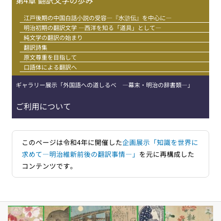
江戸後期の中国白話小説の受容―『水滸伝』を中心に―
明治初期の翻訳文学 ―西洋を知る「道具」として―
純文学の翻訳の始まり
翻訳詩集
原文尊重を目指して
口語体による翻訳へ
ギャラリー展示「外国語への道しるべ ―幕末・明治の辞書類―」
ご利用について
このページは令和4年に開催した
企画展示「知識を世界に
求めて―明治維新前後の翻訳事情―」
を元に再構成した
コンテンツです。