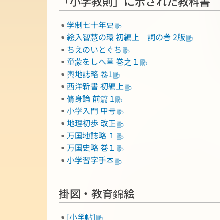
「小学教則」に示された教科書
学制七十年史
絵入智慧の環 初編上 詞の巻 2版
ちえのいとぐち
童蒙をしへ草 巻之１
輿地誌略 卷1
西洋新書 初編上
脩身論 前篇 1
小学入門 甲号
地理初歩 改正
万国地誌略 １
万国史略 巻１
小学習字手本
掛図・教育錦絵
[小学帖]