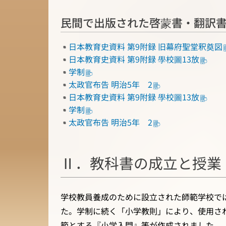
民間で出版された啓蒙書・翻訳
日本教育史資料 第9附録 旧幕府聖堂釈奠図
日本教育史資料 第9附録 學校圖13放
学制
太政官布告 明治5年 2
日本教育史資料 第9附録 學校圖13放
学制
太政官布告 明治5年 2
Ⅱ．教科書の成立と授業
学校教員養成のために設立された師範学校で
た。学制に続く「小学教則」により、使用さ
範とする『小学入門』等が作成されました。