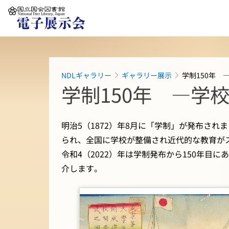
本文へ移動
NDLギャラリー
ギャラリー展示
学制150年 
学制150年 ―学
明治5（1872）年8月に「学制」が発布さ
られ、全国に学校が整備され近代的な教育が
令和4（2022）年は学制発布から150年目
介します。