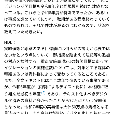
ビジョン期間目標も令和8年度と同規模を続けた数値とな
っている。これらも令和6年度が特殊であったか、あるい
は事業を進めていくにつれ、取組がある程度終わっていく
ものであれば、それで件数が減るのはわかるので、状況を
教えていただきたい。
NDL：
実績値等と乖離のある目標値には何らかの説明が必要では
ないかという点について、御指摘を踏まえて注記等の追加
の対応を検討する。重点実施事項2-1の数値目標にあるマ
イグレーションの実施点数については、対象とする媒体の
種類あるいは資料群によって変わってくるところである。
また、全文テキスト化はここ数年で進めている事業である
が、令和6年度が（内製によるテキスト化に）本格的に取
(2)
り組んだ最初の年度
であり、テキスト化すべきデジタ
ル化済みの資料が多かったことから72万点という実績値
となった。令和7年度の実績値は大体50万点の規模となる
見込みであり、また今後は資料をデジタル化した後に一定