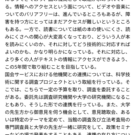
る。情報へのアクセスという面について、ビデオや音楽に
ついてのバリアフリーは、進んでいるところもあるが、障
害を持つ方にとってはまだアクセスが難しいというところ
もある。一方で、読書については紙の本の使いにくさ、読
みにくさへの関心が大変高くなっており、どういう人が本
を読みにくいのか、それに対してどう技術的に対応すれば
よいのかも、かなり明らかになっている。それに対応し、
より多くの人がテキストの情報にアクセスができるよう、
この5年間で取り組むことを目指している。
国会サービスにおける他機関との連携については、科学技
術に関する調査プロジェクトという取組を行っている。そ
こでは、こちらで一定の予算を取り、調査を委託すること
がある。委託先は調査研究機関や大学の研究機関になるこ
ともあり、そうした形での連携を行っている。また、大学
の先生方から御意見を伺う機会として、意見聴取会、ある
いは特定のテーマを定めて、当館の調査及び立法考査局の
専門調査員と大学の先生が一緒に研究をして、政策セミナ
ーなどの場で発表をすることもある。連携の在り方につい