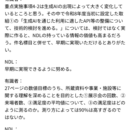
重点実施事項4-2は生成AIの出現によって大きく変化して
いるところと思う。その中で令和8年度当初に設定した取
組①の「生成AIを通じた利用に適したAPI等の整備につい
て、技術的検討を進める。」については、検討ではなく実
際に作ると、NDLの持っている情報の価値も高まるだろ
う。件名標目と併せて、早期に実現いただけるとありがた
い。
NDL：
早期に実現できるように努める。
有識者：
27ページの数値目標のうち、所蔵資料や事業・施設等に
関する理解を深めることを目的とした①展示会の回数、②
来場者数、③満足度の平均値について、③の満足度はどの
ように測るのか。測り方によっては90%は高すぎるので
はないか。
NDL：