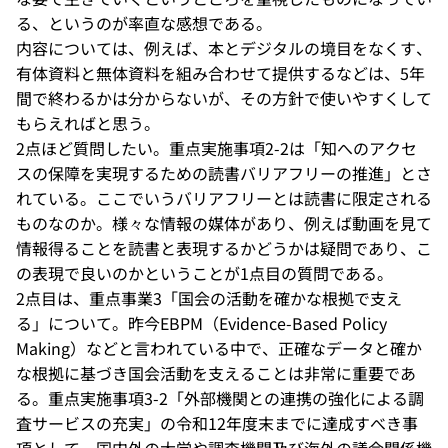
る、というのが率直な感想である。
内容については、例えば、本とデジタルの境目をなくす、
有体資料と無体資料を組み合わせて提供するなどは、5年
間で終わるかは分からないが、その方針で使いやすくして
もらえればと思う。
2点ほど質問したい。重点実施事項2-2は「知へのアクセ
スの保障を実現するための読書バリアフリーの推進」とさ
れている。ここでいうバリアフリーとは読書に限定される
ものなのか。様々な情報の媒体があり、例えば動画を見て
情報得ることを読書と表現するかどうかは疑問であり、こ
の表現で良いのかということが1点目の質問である。
2点目は、重点事業3「国会の活動を確かな根拠で支え
る」について。昨今EBPM（Evidence-Based Policy
Making）などと言われている中で、正確なデータと確か
な根拠に基づき国会活動を支えることは非常に重要であ
る。重点実施事項3-2「外部機関との連携の強化による調
査サービスの充実」の令和12年度末までに達成すべき事