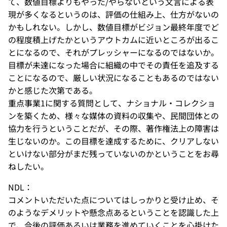
て、数値目標よりもやった/やらないという文言による表
現が多くなるというのは、評価の仕組み上、仕方がないの
かもしれない。しかし、数値目標がビジョン最終年度でど
の程度積上げたかというアウトカムに近いところが出るこ
とになるので、それがプレッシャーになるのではないか。
目標が未達になった場合に組織の中でその責任を追及する
ことになるので、厳しい状況になることもあるのではない
かと感じた次第である。
重点事業1に関する質問として、ナショナル・コレクショ
ンを築くため、様々な媒体の資料の収集や、民間団体との
協力を行うということだが、その際、著作権法上の障害は
生じないのか。この目標を達成するために、クリアしない
といけない部分がまだ残っていないのかということをお尋
ねしたい。
NDL：
コメントいただいた点についてはしっかりと受け止め、そ
のようなデメリットや懸念点あるということを認識した上
で、今後の評価あるいは業務を進めていくことを心掛けた