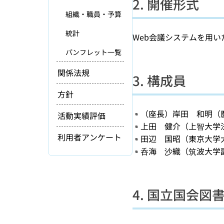
2. 開催形式
組織・職員・予算
統計
Web会議システムを用い
パンフレット一覧
関係法規
3. 構成員
方針
（座長）岸田 和明（
活動実績評価
上田 健介（上智大学
利用者アンケート
田辺 国昭（東京大学
呑海 沙織（筑波大学
4. 国立国会図