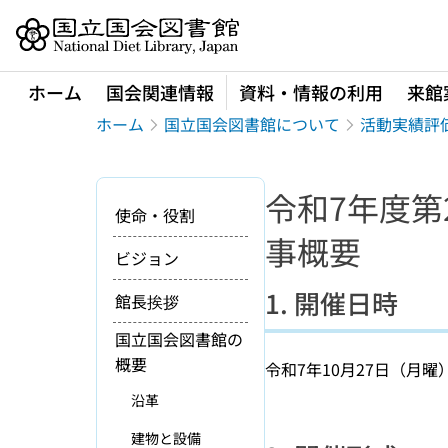
本文へ移動
ホーム
国会関連情報
資料・情報の利用
来館
ホーム
国立国会図書館について
活動実績評
令和7年度第
使命・役割
事概要
ビジョン
1. 開催日時
館長挨拶
国立国会図書館の
概要
令和7年10月27日（月曜）
沿革
建物と設備