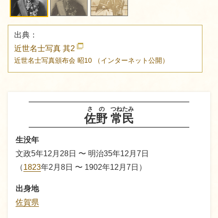
出典：
近世名士写真 其2
近世名士写真頒布会
昭10
（インターネット公開）
さの
つねたみ
佐野
常民
生没年
文政5年12月28日 〜 明治35年12月7日
（
1823
年2月8日 〜 1902年12月7日）
出身地
佐賀県