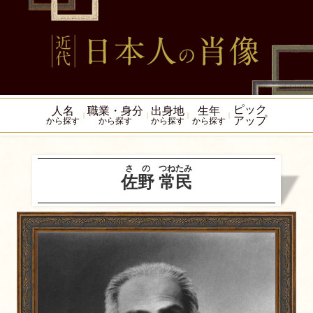
ピック
人名
職業・身分
出身地
生年
アップ
から探す
から探す
から探す
から探す
さの
つねたみ
佐野
常民