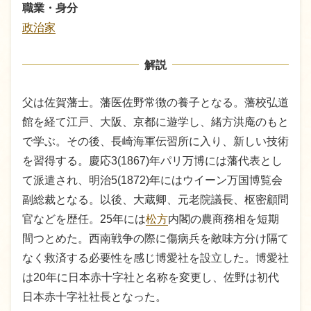
職業・身分
政治家
解説
父は佐賀藩士。藩医佐野常徴の養子となる。藩校弘道
館を経て江戸、大阪、京都に遊学し、緒方洪庵のもと
で学ぶ。その後、長崎海軍伝習所に入り、新しい技術
を習得する。慶応3(1867)年パリ万博には藩代表とし
て派遣され、明治5(1872)年にはウイーン万国博覧会
副総裁となる。以後、大蔵卿、元老院議長、枢密顧問
官などを歴任。25年には
松方
内閣の農商務相を短期
間つとめた。西南戦争の際に傷病兵を敵味方分け隔て
なく救済する必要性を感じ博愛社を設立した。博愛社
は20年に日本赤十字社と名称を変更し、佐野は初代
日本赤十字社社長となった。