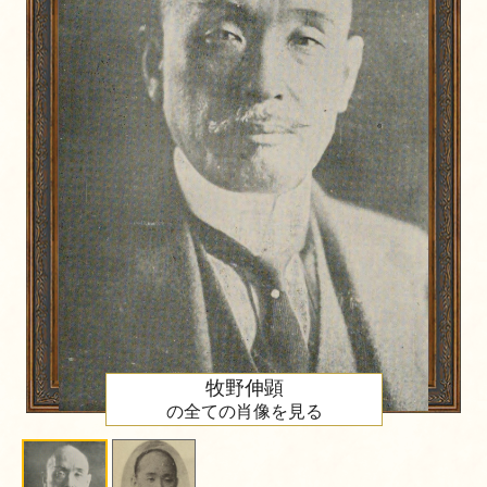
牧野伸顕
の全ての肖像を見る