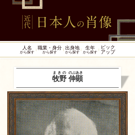
ピック
人名
職業・身分
出身地
生年
アップ
から探す
から探す
から探す
から探す
まきの
のぶあき
牧野
伸顕