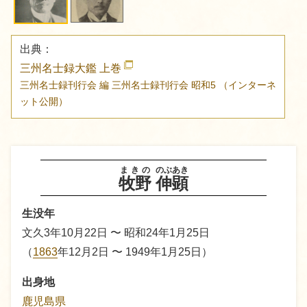
出典：
三州名士録大鑑 上巻
三州名士録刊行会 編
三州名士録刊行会
昭和5
（インターネ
ット公開）
まきの
のぶあき
牧野
伸顕
生没年
文久3年10月22日 〜 昭和24年1月25日
（
1863
年12月2日 〜 1949年1月25日）
出身地
鹿児島県