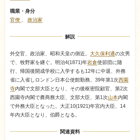
職業・身分
官僚
、
政治家
解説
外交官、政治家、昭和天皇の側近。
大久保利通
の次男
で、牧野家を継ぐ。明治4(1871)年
岩倉
使節団に随
行、帰国後開成学校に入学するも12年に中退、外務
省に入省しロンドン日本公使館勤務。39年第1次
西園
寺
内閣で文部大臣となり、その後枢密院顧官、第2次
西園寺内閣で農商務大臣、文部大臣、第1次
山本
内閣
で外務大臣となった。大正10(1921)年宮内大臣、14
年内大臣となり、伯爵となる。
関連資料