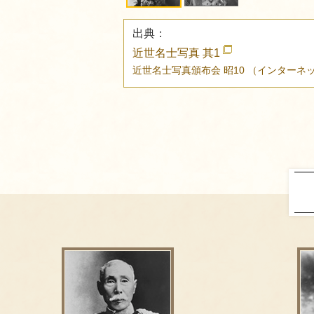
出典：
近世名士写真 其1
近世名士写真頒布会
昭10
（インターネ