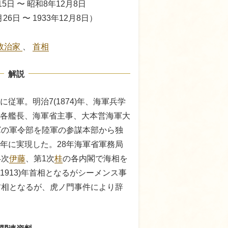
15日 〜 昭和8年12月8日
月26日 〜 1933年12月8日）
政治家
、
首相
解説
従軍。明治7(1874)年、海軍兵学
各艦長、海軍省主事、大本営海軍大
軍の軍令部を陸軍の参謀本部から独
年に実現した。28年海軍省軍務局
4次
伊藤
、第1次
桂
の各内閣で海相を
(1913)年首相となるがシーメンス事
首相となるが、虎ノ門事件により辞