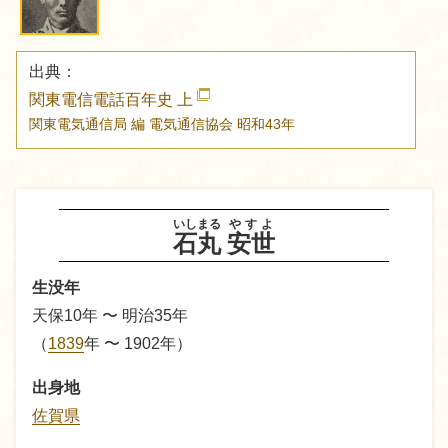
出典：
関東電信電話百年史 上
関東電気通信局 編
電気通信協会
昭和43年
いしまる
やすよ
石丸
安世
生没年
天保10年 〜 明治35年
（
1839
年
〜 1902年
）
出身地
佐賀県