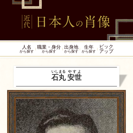
ピック
人名
職業・身分
出身地
生年
アップ
から探す
から探す
から探す
から探す
いしまる
やすよ
石丸
安世