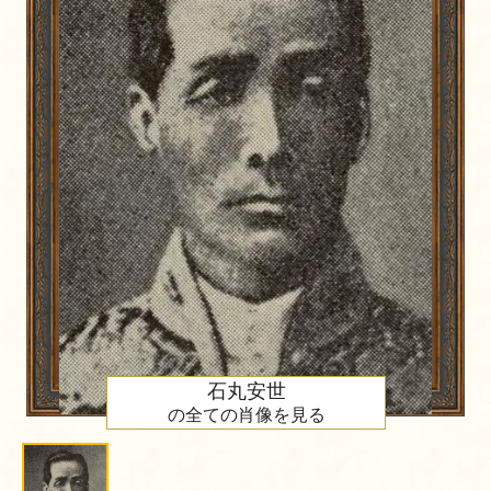
石丸安世
の全ての肖像を見る