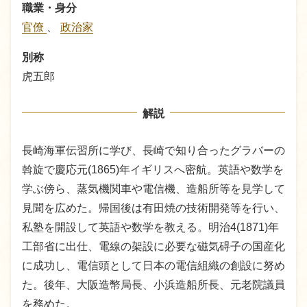
職業・身分
官僚
、
政治家
別称
虎五郎
解説
長崎海軍伝習所に学び、長崎で知り合ったグラバーの
斡旋で慶応元(1865)年イギリスへ密航。英語や数学を
学ぶ傍ら、蒸気機関車や電信機、造船所等を見学して
見聞を広めた。帰国後は有田焼の技術開発等を行い、
私塾を開設して英語や数学を教える。明治4(1871)年
工部省に出仕、電線の架設に必要な磁気碍子の国産化
に成功し、電信頭として日本の電信組織の創設に努め
た。後年、大阪造幣局長、小浜造船所長、元老院議員
を務めた。