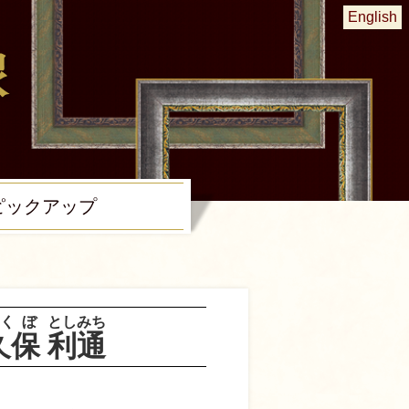
English
ピック
アップ
くぼ
としみち
久保
利通