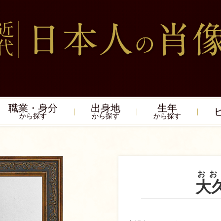
職業・身分
出身地
生年
から探す
から探す
から探す
おお
大