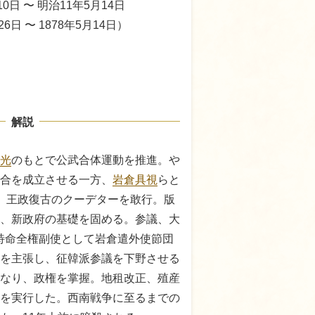
0日 〜 明治11年5月14日
26日 〜 1878年5月14日）
解説
光
のもとで公武合体運動を推進。や
合を成立させる一方、
岩倉具視
らと
12月、王政復古のクーデターを敢行。版
、新政府の基礎を固める。参議、大
)年特命全権副使として岩倉遣外使節団
を主張し、征韓派参議を下野させる
なり、政権を掌握。地租改正、殖産
を実行した。西南戦争に至るまでの