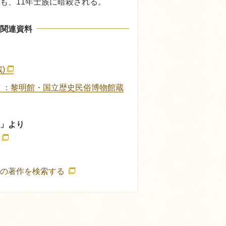
も、11年士族に暗殺される。
関連資料
)
Ｆ：黎明館・国立歴史民俗博物館蔵
」より
通の著作を検索する