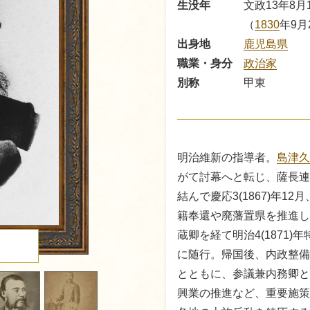
生没年
文政13年8月1
（
1830
年9月
出身地
鹿児島県
職業・身分
政治家
別称
甲東
明治維新の指導者。
島津久
がて討幕へと転じ、薩長連
結んで慶応3(1867)年
籍奉還や廃藩置県を推進し
蔵卿を経て明治4(1871
る
に随行。帰国後、内政整備
とともに、参議兼内務卿と
興業の推進など、重要施策