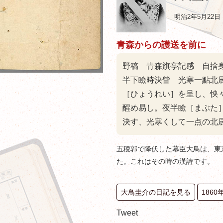
明治2年5月22日
青森からの護送を前に
野稿 青森旗亭記感 自捨
半下瞼時決眥 光寒一點北
［ひょうれい］を呈し、怏
醒め易し。夜半瞼［まぶた
決す、光寒くして一点の北
五稜郭で降伏した幕臣大鳥は、東
た。これはその時の漢詩です。
大鳥圭介の日記を見る
186
Tweet