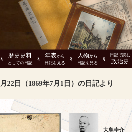
歴史史料
年表
人物
日記で読む
から
から
政治史
としての日記
日記を見る
日記を見る
月22日（1869年7月1日）の日記より
大鳥圭介