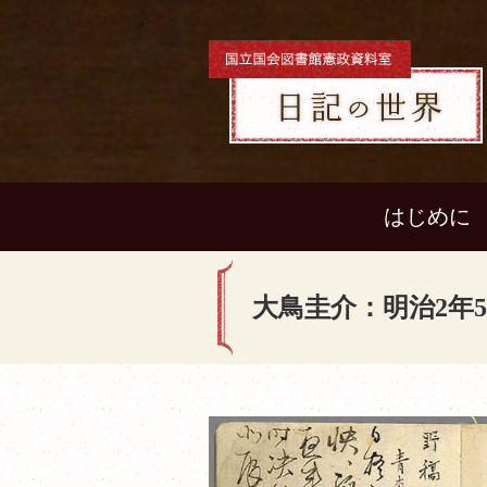
はじめに
大鳥圭介：明治2年5