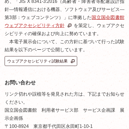
め、「JIS X 8341-3:2016（高齢者・障害者等配慮設計指
針―情報通信における機器、ソフトウェア及びサービス―
第3部：ウェブコンテンツ）」に準拠した
国立国会図書館
ウェブアクセシビリティ方針
を策定し、ウェブアクセ
シビリティの確保および向上に努めています。
本電子展示会について、この方針に基づいて行った試験
結果を以下のページで公開しています。
ウェブアクセシビリティ試験結果
お問い合わせ
リンク切れや誤植等を発見された方は、下記までお知らせ
ください。
国立国会図書館 利用者サービス部 サービス企画課 展
示企画係
〒100-8924 東京都千代田区永田町1-10-1