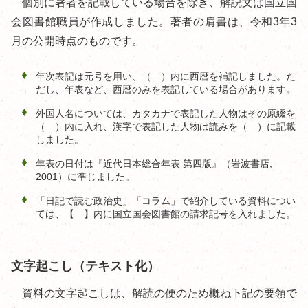
個別に著者を記載している場合を除き、解説文は国立国
会図書館職員が作成しました。著者の肩書は、令和3年3
月の公開時点のものです。
年次表記は元号を用い、（ ）内に西暦を補記しました。た
だし、年表など、西暦のみを表記している場合があります。
外国人名については、カタカナで表記した人物はその原綴を
（ ）内に入れ、漢字で表記した人物は読みを（ ）に記載
しました。
年表の日付は『近代日本総合年表 第四版』（岩波書店,
2001）に準じました。
「日記で読む政治史」「コラム」で紹介している資料につい
ては、【 】内に国立国会図書館の請求記号を入れました。
文字起こし（テキスト化）
資料の文字起こしは、解読の便のため概ね下記の要領で