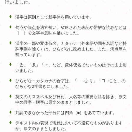
行いました。
漢字は原則として新字体を用いています。
句点や読点を適宜補い、省略された表記や難解な読みなどは
［ ］で文字や意味を補いました。
漢字の一部や変体仮名、カタカナ（外来語や固有名詞など特
殊事例を除く）は、ひらがなに改めました。また、濁点等を
補っています。
「ゐ」「ゑ」「ヱ」など、変体仮名でないものはそのまま用
いました。
ひらがな・カタカナの合字は、「ゟ➝より」「ヿ➝こと」の
ひらがな2字書きにしました。
英文のミススペル及び日付、人名等の重要な語を除き、原文
中の誤字・脱字は原文のままとしました。
判読できなかった部分には四角（■）をあてています。
テキスト内の表現で現代において不適切なものがあります
が、原文のままとしました。