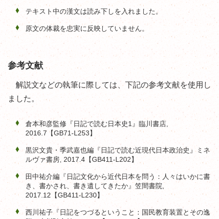
テキスト中の漢文は読み下しを入れました。
原文の体裁を忠実に反映していません。
参考文献
解説文などの執筆に際しては、下記の参考文献を使用し
ました。
倉本和彦監修『日記で読む日本史1』臨川書店,
2016.7【GB71-L253】
黒沢文貴・季武嘉也編『日記で読む近現代日本政治史』ミネ
ルヴァ書房, 2017.4【GB411-L202】
田中祐介編『日記文化から近代日本を問う：人々はいかに書
き、書かされ、書き遺してきたか』笠間書院,
2017.12【GB411-L230】
西川祐子『日記をつづるということ：国民教育装置とその逸