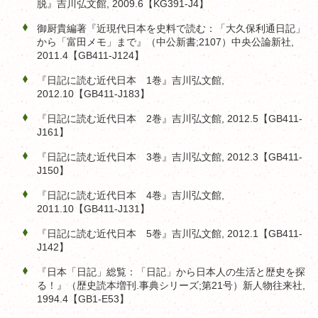
脱』吉川弘文館, 2009.6【KG391-J4】
御厨貴編著『近現代日本を史料で読む：「大久保利通日記」
から「富田メモ」まで』（中公新書;2107）中央公論新社,
2011.4【GB411-J124】
『日記に読む近代日本 1巻』吉川弘文館,
2012.10【GB411-J183】
『日記に読む近代日本 2巻』吉川弘文館, 2012.5【GB411-
J161】
『日記に読む近代日本 3巻』吉川弘文館, 2012.3【GB411-
J150】
『日記に読む近代日本 4巻』吉川弘文館,
2011.10【GB411-J131】
『日記に読む近代日本 5巻』吉川弘文館, 2012.1【GB411-
J142】
『日本「日記」総覧：「日記」から日本人の生活と歴史を探
る！』（歴史読本増刊.事典シリーズ;第21号）新人物往来社,
1994.4【GB1-E53】