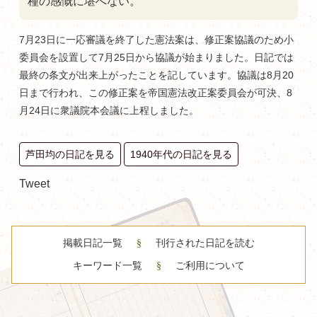
種の感慨に堪へない。
7月23日に一応審議を終了した憲法案は、修正案協議のため小
委員会を設置して7月25日から協議が始まりました。日記では
最終の条文が出来上がったことを記しています。協議は8月20
日まで行われ、この修正案を帝国憲法改正案委員会が可決、8
月24日に衆議院本会議に上程しました。
芦田均の日記を見る
1940年代の日記を見る
Tweet
掲載日記一覧
刊行された日記を読む
キーワード一覧
ご利用について