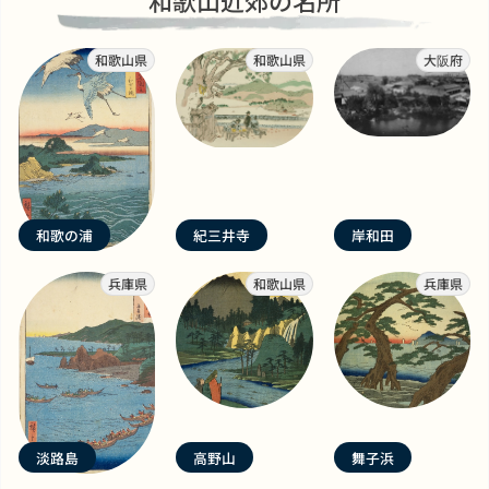
和歌山近郊の名所
和歌山県
和歌山県
大阪府
和歌の浦
紀三井寺
岸和田
兵庫県
和歌山県
兵庫県
淡路島
高野山
舞子浜