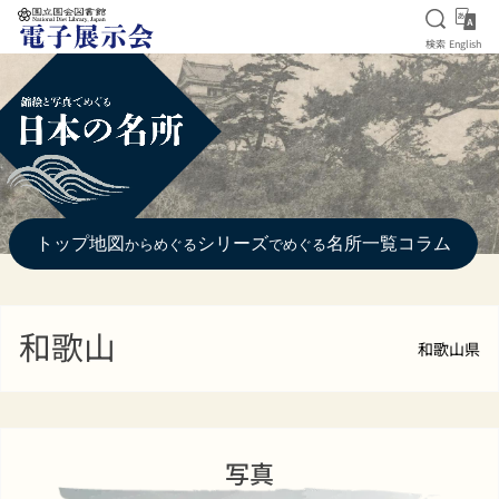
検索を
Eng
検索
English
本文へ移動
トップ
地図
シリーズ
名所一覧
コラム
からめぐる
でめぐる
和歌山
和歌山県
写真