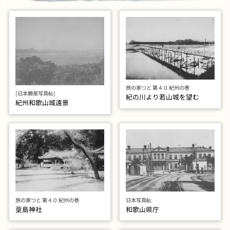
旅の家つと 第４０ 紀州の巻
[日本勝景写真帖]
紀の川より若山城を望む
紀州和歌山城遠景
旅の家つと 第４０ 紀州の巻
日本写真帖
粟島神社
和歌山県庁