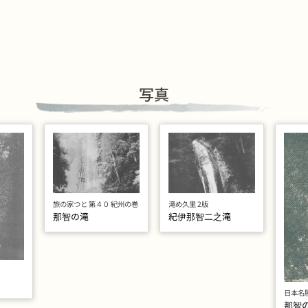
写真
旅の家つと 第４０ 紀州の巻
滝め久里 2版
那智の滝
紀伊那智二之滝
日本名
那智