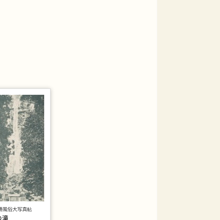
勝風俗大写真帖
の滝