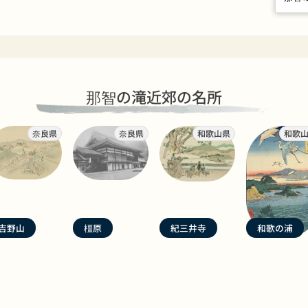
那智の滝近郊の名所
奈良県
奈良県
和歌山県
和歌
吉野山
橿原
紀三井寺
和歌の浦