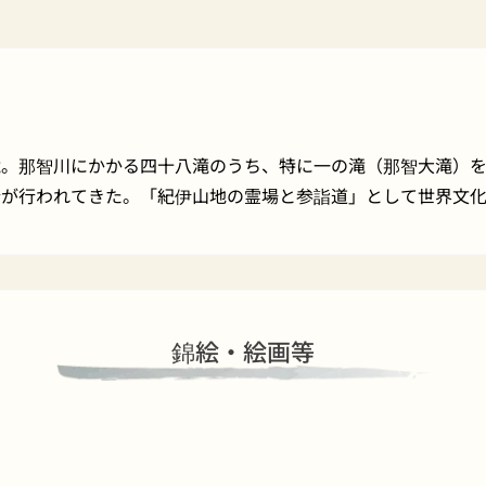
滝。那智川にかかる四十八滝のうち、特に一の滝（那智大滝）
行が行われてきた。「紀伊山地の霊場と参詣道」として世界文
錦絵・絵画等