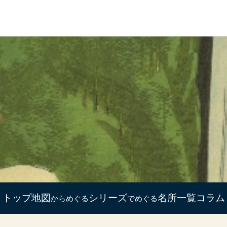
トップ
地図
シリーズ
名所一覧
コラム
からめぐる
でめぐる