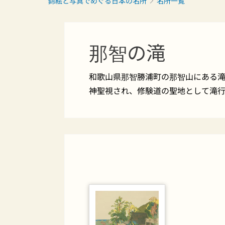
錦絵と写真でめぐる日本の名所
名所一覧
那智の滝
和歌山県那智勝浦町の那智山にある
神聖視され、修験道の聖地として滝