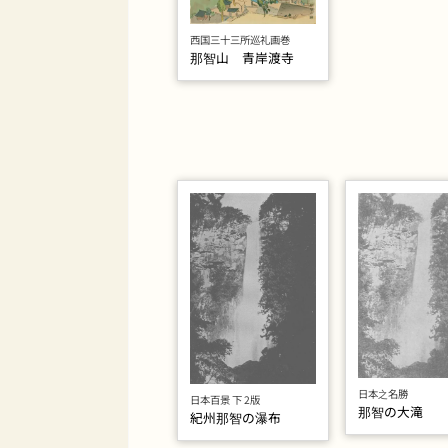
西国三十三所巡礼画巻
那智山 青岸渡寺
日本之名勝
日本百景 下 2版
那智の大滝
紀州那智の瀑布