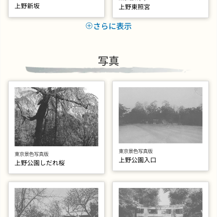
上野新坂
上野東照宮
さらに表示
写真
東京景色写真版
東京景色写真版
上野公園入口
上野公園しだれ桜