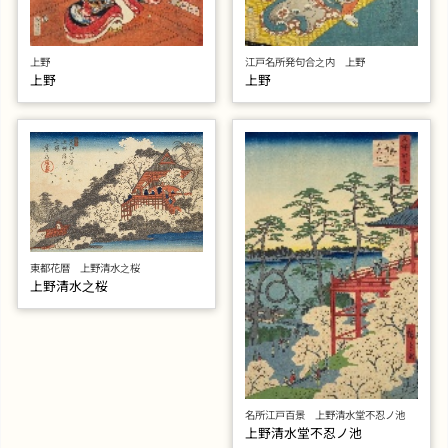
上野
江戸名所発句合之内 上野
上野
上野
東都花暦 上野清水之桜
上野清水之桜
名所江戸百景 上野清水堂不忍ノ池
上野清水堂不忍ノ池