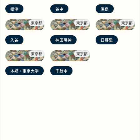
根津
谷中
湯島
東京都
東京都
東京都
入谷
神田明神
日暮里
東京都
東京都
本郷・東京大学
千駄木