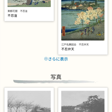
東都花暦 不忍蓮
不忍蓮
江戸名勝図会 不忍弁天
不忍弁天
さらに表示
写真