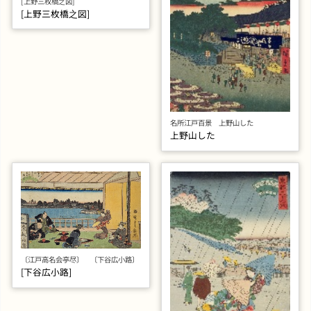
[上野三枚橋之図]
[上野三枚橋之図]
名所江戸百景 上野山した
上野山した
〔江戸高名会亭尽〕 〔下谷広小路〕
[下谷広小路]