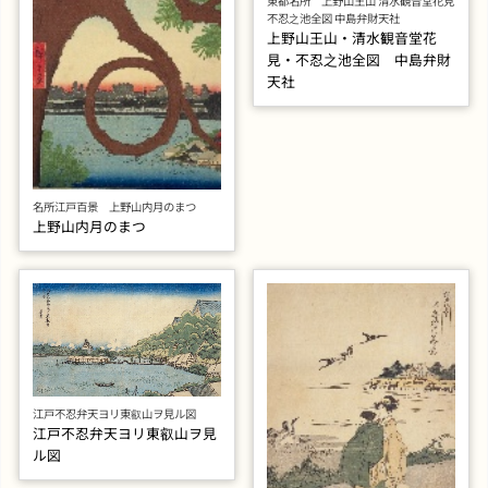
東都名所 上野山王山 清水観音堂花見
不忍之池全図 中島弁財天社
上野山王山・清水観音堂花
見・不忍之池全図 中島弁財
天社
名所江戸百景 上野山内月のまつ
上野山内月のまつ
江戸不忍弁天ヨリ東叡山ヲ見ル図
江戸不忍弁天ヨリ東叡山ヲ見
ル図