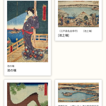
〔江戸高名会亭尽〕 〔池之端〕
[池之端]
池の端
池の端