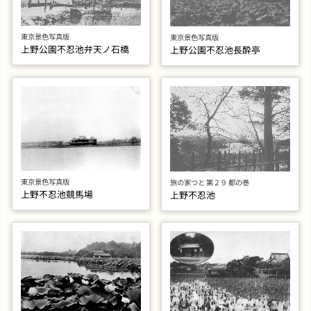
東京景色写真版
東京景色写真版
上野公園不忍池弁天ノ石橋
上野公園不忍池長酔亭
東京景色写真版
旅の家つと 第２９ 都の巻
上野不忍池競馬場
上野不忍池