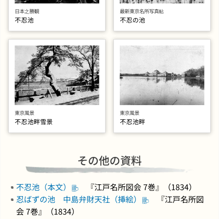
日本之勝観
最新東京名所写真帖
不忍池
不忍の池
東京風景
東京風景
不忍池畔雪景
不忍池畔
その他の資料
不忍池（本文）
『江戸名所図会 7巻』（1834）
忍ばずの池 中島弁財天社（挿絵）
『江戸名所図
会 7巻』（1834）