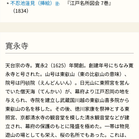
不忍池蓮見（挿絵）
『江戸名所図会 7巻』
（1834）
寛永寺
天台宗の寺。寛永2（1625）年開創。創建年号にちなみ寛
永寺と号された。山号は東叡山（東の比叡山の意味）、
院号は円頓院（えんどんいん）。日光山に東照宮を営ん
でいた僧天海（てんかい）が、幕府より江戸忍岡の地を
与えられ、寺院を建立し武蔵国川越の東叡山喜多院から
東叡山の名を移した。その後、徳川家康を祭神とする東
照宮、京都清水寺の観音堂を模した清水観音堂などが建
立され、幕府の保護のもとに隆盛を極めた。一帯は物見
遊山の場としても栄え、桜の名所でもあった。これは、