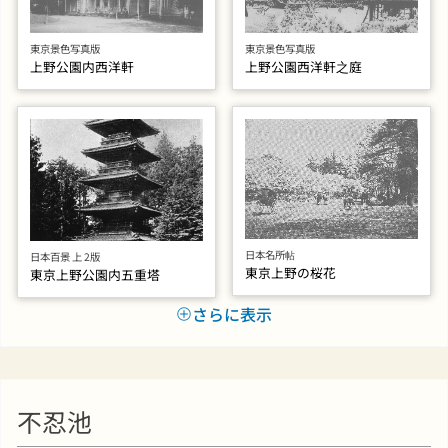
東京景色写真版
東京景色写真版
上野公園西洋軒之庭
上野公園内西洋軒
日本名所帖
日本百景 上 2版
東京上野の桜花
東京上野公園内五重塔
さらに表示
不忍池