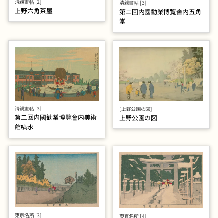
清親畫帖 [2]
清親畫帖 [3]
上野六角茶屋
第二回内國勧業博覧會内五角
堂
清親畫帖 [3]
[上野公園の図]
第二回内國勧業博覧會内美術
上野公園の図
館噴水
東京名所 [3]
東京名所 [4]