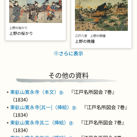
上野の桜かり
上野の桜かり
江戸八景 上野の晩鐘
上野の晩鐘
さらに表示
その他の資料
東叡山寛永寺（本文）
『江戸名所図会 7巻』
（1834）
東叡山寛永寺[其一]（挿絵）
『江戸名所図会 7巻』
（1834）
東叡山寛永寺其二（挿絵）
『江戸名所図会 7巻』
（1834）