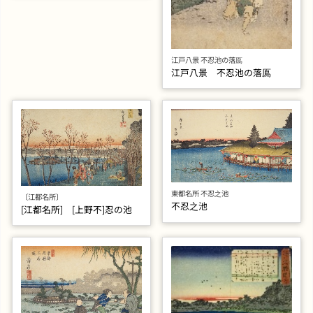
江戸八景 不忍池の落鳫
江戸八景 不忍池の落鳫
東都名所 不忍之池
〔江都名所〕
不忍之池
[江都名所] [上野不]忍の池