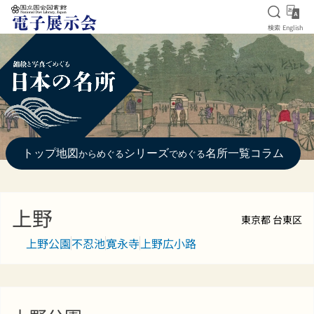
検索を
Eng
検索
English
本文へ移動
トップ
地図
シリーズ
名所一覧
コラム
からめぐる
でめぐる
上野
東京都 台東区
上野公園
不忍池
寛永寺
上野広小路