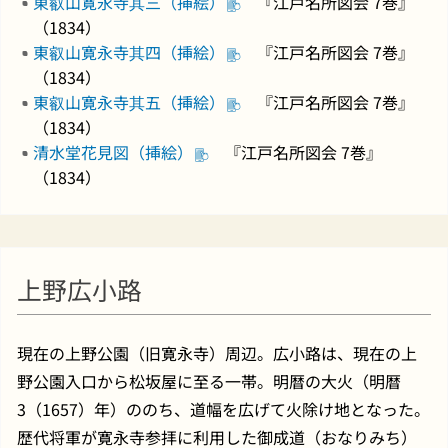
東叡山寛永寺其三（挿絵）
『江戸名所図会 7巻』
（1834）
東叡山寛永寺其四（挿絵）
『江戸名所図会 7巻』
（1834）
東叡山寛永寺其五（挿絵）
『江戸名所図会 7巻』
（1834）
清水堂花見図（挿絵）
『江戸名所図会 7巻』
（1834）
上野広小路
現在の上野公園（旧寛永寺）周辺。広小路は、現在の上
野公園入口から松坂屋に至る一帯。明暦の大火（明暦
3（1657）年）ののち、道幅を広げて火除け地となった。
歴代将軍が寛永寺参拝に利用した御成道（おなりみち）