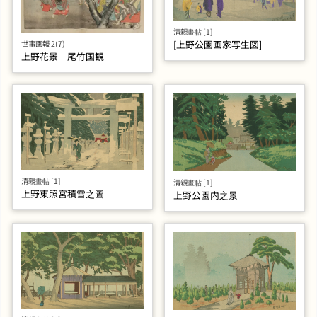
清親畫帖 [1]
[上野公園画家写生図]
世事画報 2(7)
上野花景 尾竹国観
清親畫帖 [1]
清親畫帖 [1]
上野東照宮積雪之圖
上野公園内之景