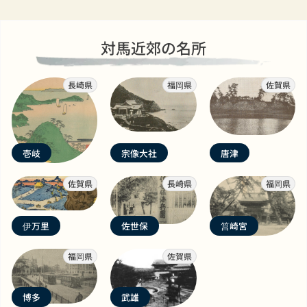
対馬近郊の名所
長崎県
福岡県
佐賀県
壱岐
宗像大社
唐津
佐賀県
長崎県
福岡県
伊万里
佐世保
筥崎宮
福岡県
佐賀県
博多
武雄