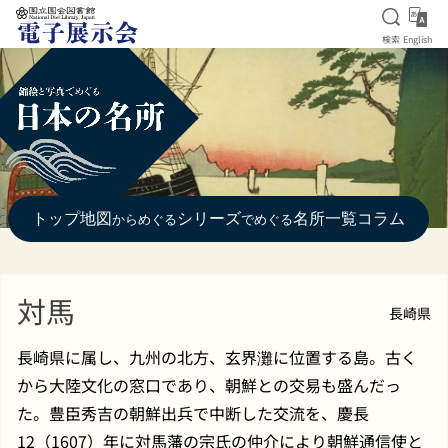
検索を
Eng
検索
English
本文へ移動
トップ
地図
シリーズ
名所一覧
コラム
からめぐる
でめぐる
対馬
長崎県
長崎県に属し、九州の北方、玄界灘に位置する島。古く
から大陸文化の窓口であり、朝鮮との交易も盛んだっ
た。豊臣秀吉の朝鮮出兵で中断した交流を、慶長
12（1607）年に対馬藩の宗氏の仲介により朝鮮通信使と