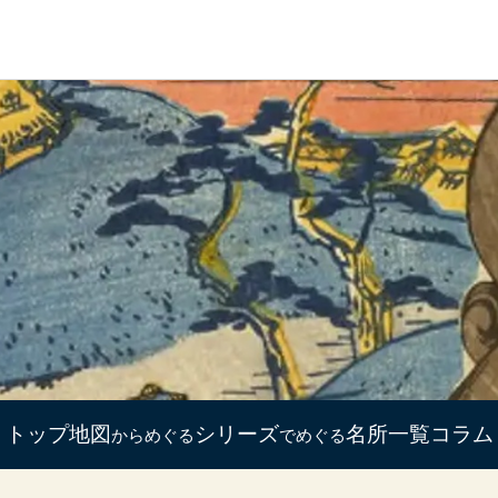
トップ
地図
シリーズ
名所一覧
コラム
からめぐる
でめぐる