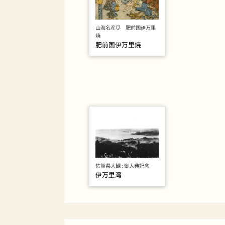
山海名産尽 肥前国伊万里
焼
肥前国伊万里焼
佐賀県大観 : 御大典記念
伊万里湾