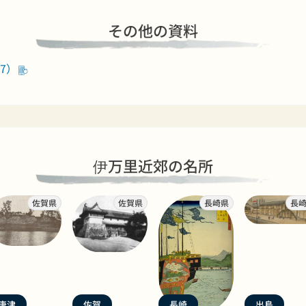
その他の資料
7）
伊万里近郊の名所
佐賀県
佐賀県
長崎県
長
唐津
佐賀
長崎
出島