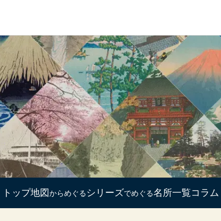
トップ
地図
シリーズ
名所一覧
コラム
からめぐる
でめぐる