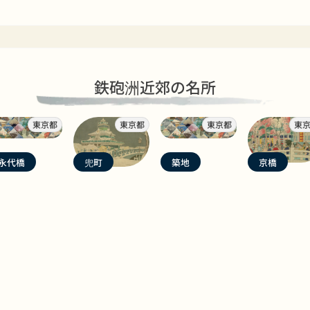
鉄砲洲近郊の名所
東京都
東京都
東京都
東
永代橋
兜町
築地
京橋