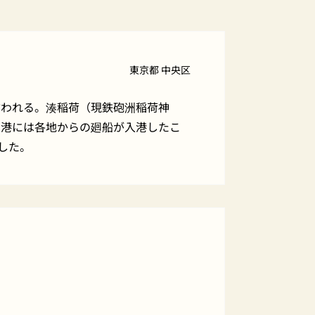
東京都 中央区
言われる。湊稲荷（現鉄砲洲稲荷神
の港には各地からの廻船が入港したこ
した。