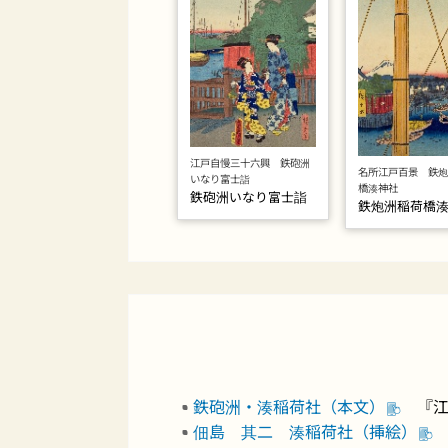
江戸自慢三十六興 鉄砲洲
名所江戸百景 鉄炮
いなり富士詣
橋湊神社
鉄砲洲いなり富士詣
鉄炮洲稲荷橋
鉄砲洲・湊稲荷社（本文）
『江戸
佃島 其二 湊稲荷社（挿絵）
『