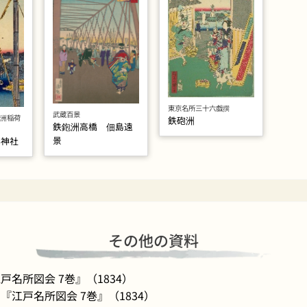
東京名所三十六戯撰
武蔵百景
洲稲荷
鉄砲洲
鉄鉋洲高橋 佃島遠
景
湊神社
その他の資料
名所図会 7巻』（1834）
江戸名所図会 7巻』（1834）