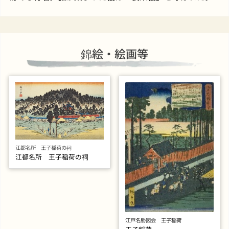
錦絵・絵画等
江都名所 王子稲荷の祠
江都名所 王子稲荷の祠
江戸名勝図会 王子稲荷