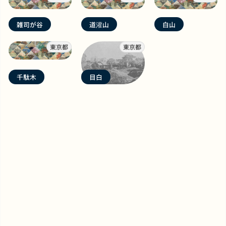
雑司が谷
道灌山
白山
東京都
東京都
千駄木
目白