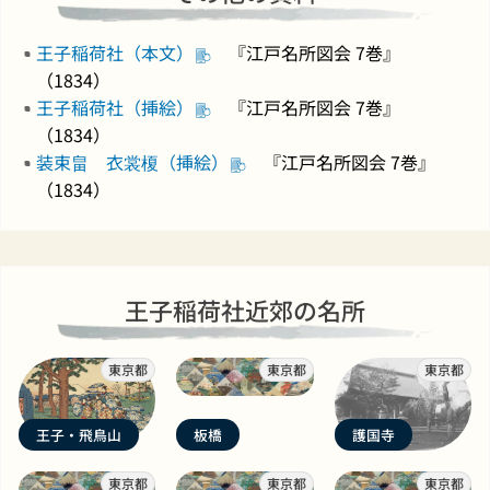
王子稲荷社（本文）
『江戸名所図会 7巻』
（1834）
王子稲荷社（挿絵）
『江戸名所図会 7巻』
（1834）
装束畠 衣裳榎（挿絵）
『江戸名所図会 7巻』
（1834）
王子稲荷社近郊の名所
東京都
東京都
東京都
王子・飛鳥山
板橋
護国寺
東京都
東京都
東京都