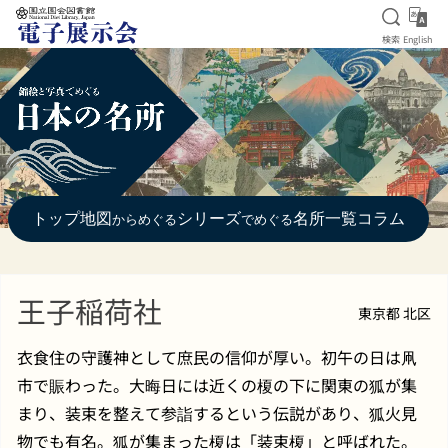
検索を
Eng
検索
English
本文へ移動
トップ
地図
シリーズ
名所一覧
コラム
からめぐる
でめぐる
王子稲荷社
東京都 北区
衣食住の守護神として庶民の信仰が厚い。初午の日は凧
市で賑わった。大晦日には近くの榎の下に関東の狐が集
まり、装束を整えて参詣するという伝説があり、狐火見
物でも有名。狐が集まった榎は「装束榎」と呼ばれた。