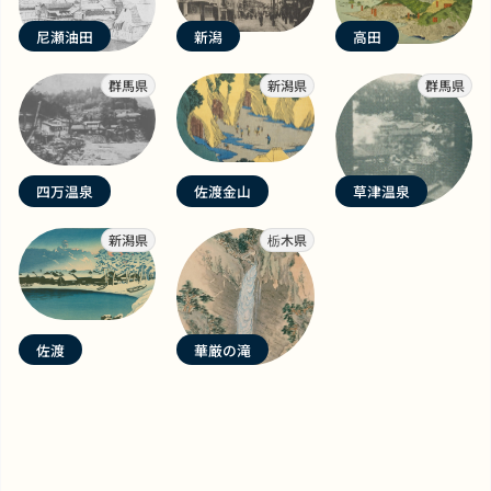
尼瀬油田
新潟
高田
群馬県
新潟県
群馬県
四万温泉
佐渡金山
草津温泉
新潟県
栃木県
佐渡
華厳の滝