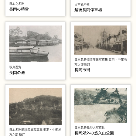
日本之名勝
日本名所帖
長岡の積雪
越後長岡停車場
日本名勝旧蹟産業写真集 奥羽・中部地
方之部 新訂
写真遊覧
長岡市街
長岡の池
日本名勝風俗大写真帖
日本名勝旧蹟産業写真集 奥羽・中部地
長岡郊外の悠久山公園
方之部 新訂