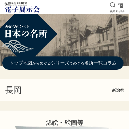
検索を
Eng
検索
English
本文へ移動
トップ
地図
シリーズ
名所一覧
コラム
からめぐる
でめぐる
長岡
新潟県
錦絵・絵画等