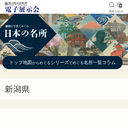
検索を
Eng
検索
English
本文へ移動
トップ
地図
シリーズ
名所一覧
コラム
からめぐる
でめぐる
新潟県