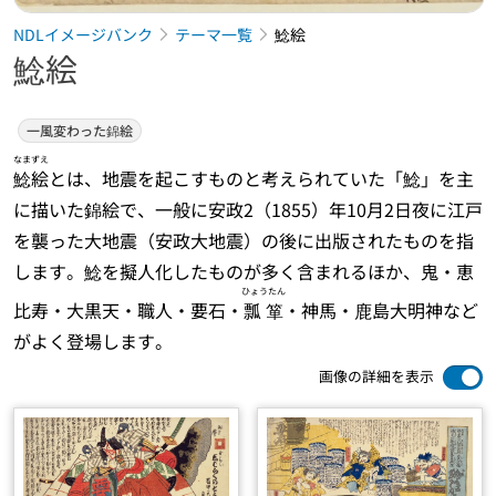
NDLイメージバンク
テーマ一覧
鯰絵
鯰絵
一風変わった錦絵
なまずえ
鯰絵
とは、地震を起こすものと考えられていた「鯰」を主
に描いた錦絵で、一般に安政2（1855）年10月2日夜に江戸
を襲った大地震（安政大地震）の後に出版されたものを指
します。鯰を擬人化したものが多く含まれるほか、鬼・恵
ひょうたん
比寿・大黒天・職人・要石・
瓢箪
・神馬・鹿島大明神など
がよく登場します。
画像の詳細を表示