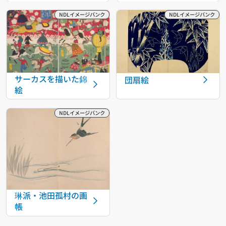
サーカスを描いた錦
団扇絵
絵
琳派・池田孤村の画
帳