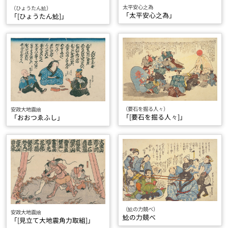
太平安心之為
（ひょうたん鯰）
「太平安心之為」
「[ひょうたん鯰]」
（要石を掘る人々）
安政大地震繪
「[要石を掘る人々]」
「おおつゑふし」
（鯰の力競べ）
安政大地震繪
鯰の力競べ
「[見立て大地震角力取組]」