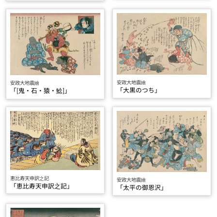
安政大地震繪
安政大地震繪
「大黒のつち」
「[鬼・石・猿・鯰]」
恵比寿天申訳之記
安政大地震繪
「恵比寿天申訳之記」
「太平の御恩沢」