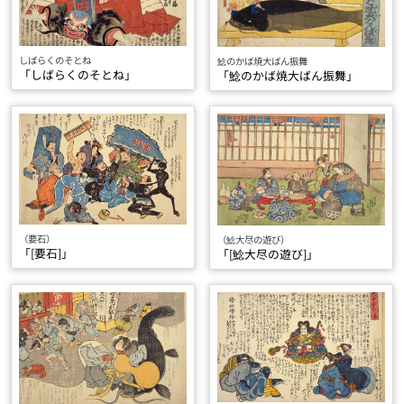
しばらくのそとね
鯰のかば焼大ばん振舞
「しばらくのそとね」
「鯰のかば焼大ばん振舞」
（要石）
（鯰大尽の遊び）
「[要石]」
「[鯰大尽の遊び]」