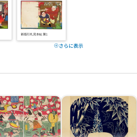
新版引札見本帖 第1
さらに表示