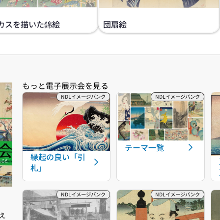
カスを描いた錦絵
団扇絵
テーマ一覧
縁起の良い「引
札」
え