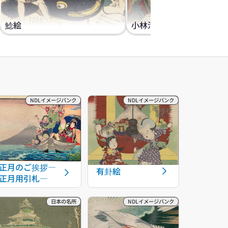
鯰絵
小林清親の滑稽画『百面
正月のご挨拶―
有卦絵
正月用引札―