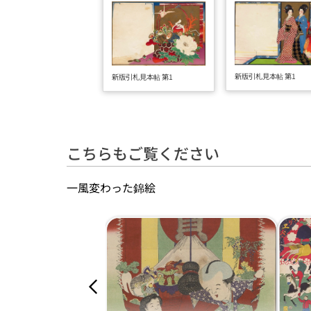
新版引札見本帖 第1
新版引札見本帖 第1
こちらもご覧ください
一風変わった錦絵