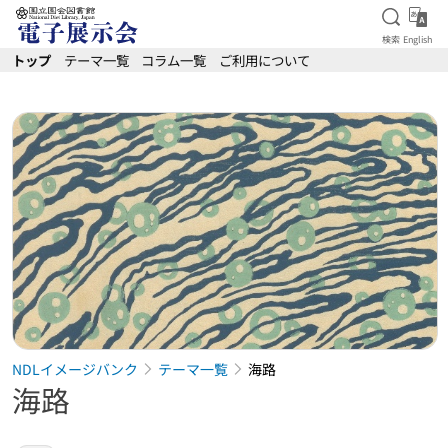
検索を
Eng
検索
English
本文へ移動
トップ
テーマ一覧
コラム一覧
ご利用について
NDLイメージバンク
テーマ一覧
海路
海路