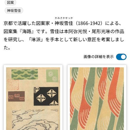
図案
神坂雪佳
かみさかせっか
京都で活躍した図案家・
神坂雪佳
（1866-1942）による、
図案集『海路』です。雪佳は本阿弥光悦・尾形光琳の作品
を研究し、「琳派」を手本として新しい意匠を考案しまし
た。
画像の詳細を表示