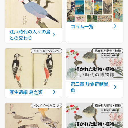
コラム一覧
江戸時代の人々の鳥
との交わり
第三章 珍禽奇獣異
魚
写生遺編 鳥之類