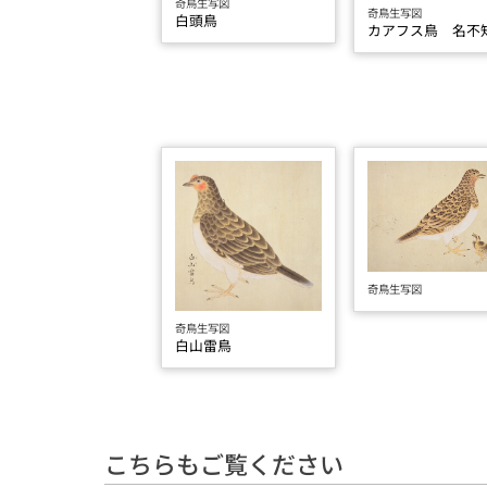
奇鳥生写図
奇鳥生写図
白頭鳥
カアフス鳥 名不
奇鳥生写図
奇鳥生写図
白山雷鳥
こちらもご覧ください