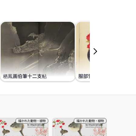
栖鳳画伯筆十二支帖
服部雪斎の『華鳥譜』