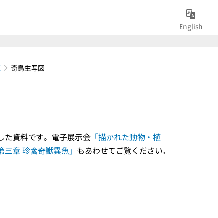
English
覧
奇鳥生写図
した資料です。電子展示会
「描かれた動物・植
第三章 珍禽奇獣異魚」
もあわせてご覧ください。