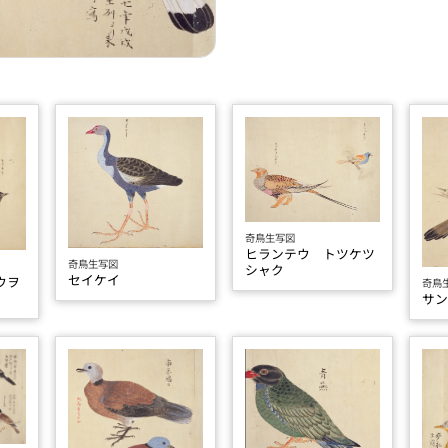
奇鳥生写図
ヒランテウ トツケツ
奇鳥生写図
シャク
セイケイ
ウヲ
奇鳥
サ