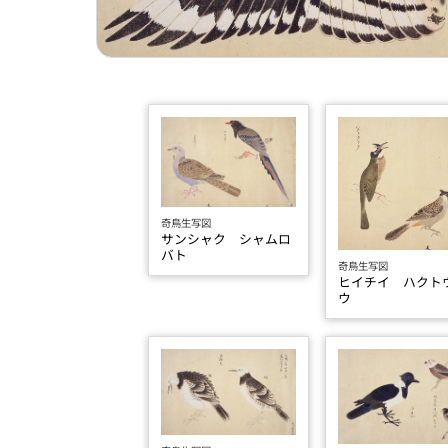
奇鳥生写図
サンシャク シャムロ
バト
奇鳥生写図
ヒイチイ ハクト
ウ