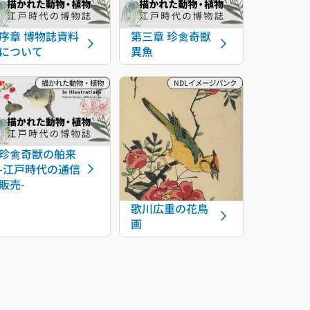
序章 博物誌資料
第三章 珍禽奇獣
について
異魚
珍禽奇獣の舶来
-江戸時代の通信
販売-
歌川広重の花鳥
画