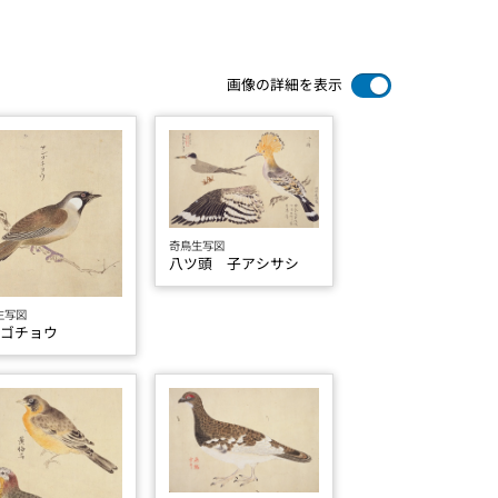
画像の詳細を表示
奇鳥生写図
八ツ頭 子アシサシ
生写図
ンゴチョウ