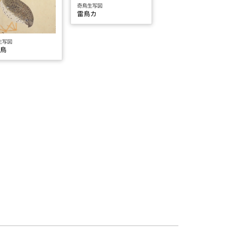
奇鳥生写図
雷鳥カ
生写図
梅鳥