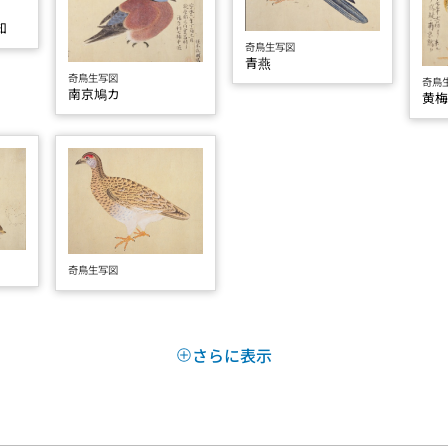
知
奇鳥生写図
青燕
奇鳥生写図
奇鳥
南京鳩カ
黄
奇鳥生写図
さらに表示