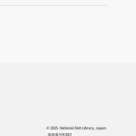
© 2025- National Diet Library, Japan.
8382
画面番号