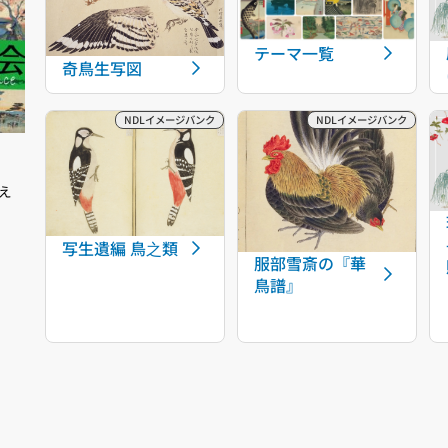
テーマ一覧
奇鳥生写図
え
写生遺編 鳥之類
服部雪斎の『華
鳥譜』