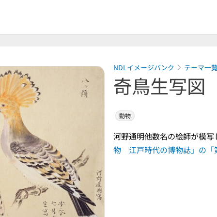
NDLイメージバンク
テーマ一
奇鳥生写図
動物
河野通明他数名の絵師が模写
物 江戸時代の博物誌」の「