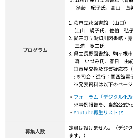
 須藤　紀子氏、高山　直美
萩市立萩図書館 （山口） 
 江山　規子氏、佐伯　弘子
愛荘町立愛知川図書館・秦荘
 三浦　寛二氏
プログラム
県立長野図書館、駒ヶ根市東
 森　いづみ氏、春日　由紀
◎意見交換及び質疑応答（14:5
: ※司会・進行：関西館電
※発表資料は以下のページに
フォーラム「デジタル化及び
※事例報告を、当館公式You
Youtube再生リスト
定員は設けません。（デジタル
募集人数
ます。）