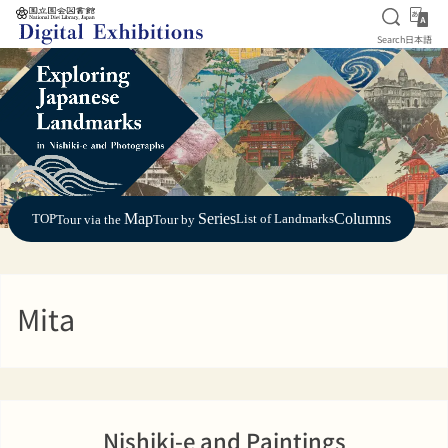
Open S
日
Search
日本語
Jump to main content
Map
Series
Columns
TOP
List of Landmarks
Tour via the
Tour by
Mita
Nishiki-e and Paintings