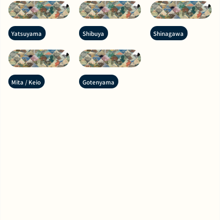
Yatsuyama
Shibuya
Shinagawa
Mita / Keio
Gotenyama