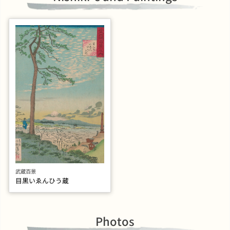
武蔵百景
目黒いゑんひう蔵
Photos