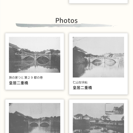
Photos
旅の家つと 第２９ 都の巻
皇居二重橋
仁山智水帖
皇居二重橋