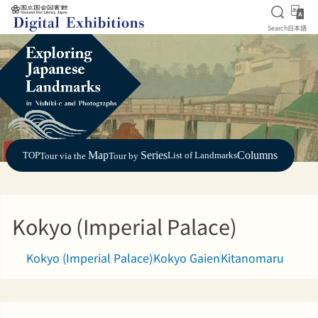
Open S
日
Search
日本語
Jump to main content
Map
Series
Columns
TOP
List of Landmarks
Tour via the
Tour by
Kokyo (Imperial Palace)
Kokyo (Imperial Palace)
Kokyo Gaien
Kitanomaru