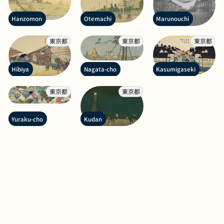
Hanzomon
Otemachi
Marunouchi
東京都
東京都
東京都
Hibiya
Nagata-cho
Kasumigaseki
東京都
東京都
Yuraku-cho
Kudan