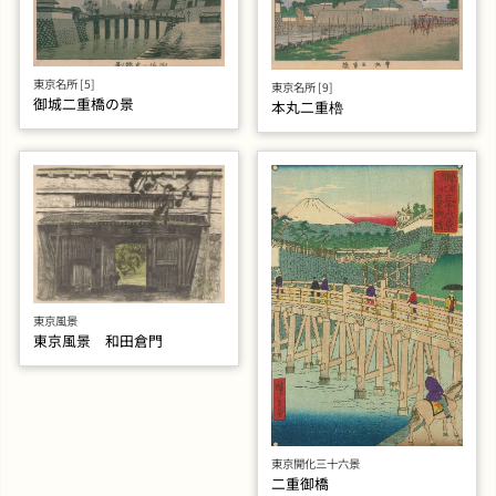
東京名所 [5]
東京名所 [9]
御城二重橋の景
本丸二重櫓
東京風景
東京風景 和田倉門
東京開化三十六景
二重御橋