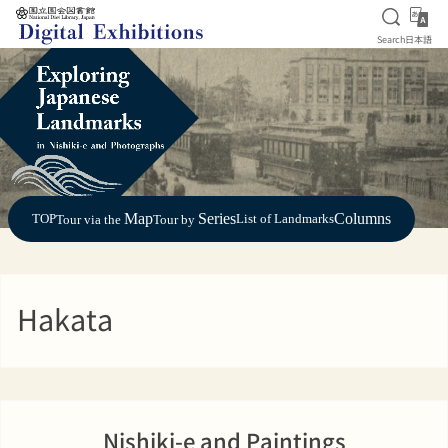
Open S
日
Search
日本語
Jump to main content
Map
Series
Columns
TOP
List of Landmarks
Tour via the
Tour by
Hakata
Nishiki-e and Paintings