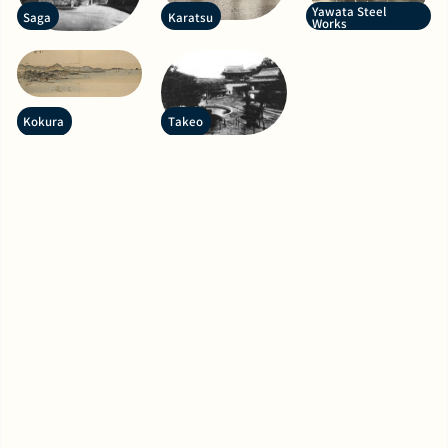
Yawata Steel
Saga
Karatsu
Works
Kokura
Takeo