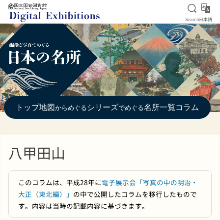
Open S
日
Search
日本語
Jump to main content
トップ
地図
シリーズ
名所一覧
コラム
からめぐる
でめぐる
八甲田山
このコラムは、平成28年に
電子展示会「写真の中の明治・
大正（東北編）」
の中で公開したコラムを移行したもので
す。内容は当時の記載内容に基づきます。