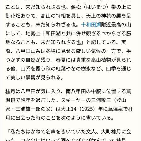
ことは、未だ知られざる也。偃松（はいまつ）帯の上に
御花畑ありて、高山の特相を具し、天上の神苑の趣を呈
することも、未だ知られざる也。
十和田湖
附近最高の山
にして、地勢上十和田湖と共に併せ観ざるべからざる勝
地なることも、未だ知られざる也」と記している。実
際、八甲田山系は冬場に見せる厳しい気候の一方で、手
つかずの自然が残り、春夏には貴重な高山植物が見られ
る他、山系を覆う秋の紅葉や冬の樹氷など、四季を通じ
て美しい景観が見られる。
桂月は八甲田が気に入り、南八甲田の中腹に位置する蔦
温泉で晩年を過ごした。スキーヤーの三浦敬三（登山
家・三浦雄一郎の父）は大正14（1925）年に蔦温泉で桂
月に出会った時のことを次のように書いている。
「私たちはかねて名声をきいていた文人、大町桂月に会
った。コタツにはいって酒をぐびぐび飲んでいた桂月