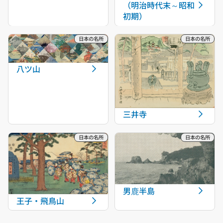
（明治時代末～昭和
初期）
八ツ山
三井寺
男鹿半島
王子・飛鳥山