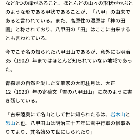
など8つの峰があること、ほとんどの山々の形状がかぶと
のような形である甲状であることが、「八甲」の由来で
あると言われている。また、高原性の湿原は「神の田
圃」と称されており、八甲田の「田」はここに由来する
とも言われている。
今でこそ名の知られた八甲田山であるが、意外にも明治
35（1902）年まではほとんど知られていない地域であっ
た。
青森県の自然を愛した文筆家の大町桂月は、大正
12（1923）年の寄稿文「雪の八甲田山」に次のように書
き残している。
「古来陸奥にて名山として世に知られたるは、
岩木山
と
恐山
と也。八甲田山は明治三十五年に雪中行軍の惨事あ
りてより、其名始めて世にしられたり」