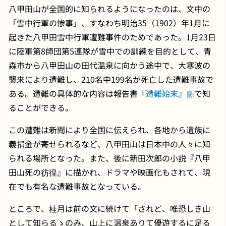
八甲田山が全国的に知られるようになったのは、文中の
「雪中行軍の惨事」、すなわち明治35（1902）年1月に
起きた八甲田雪中行軍遭難事件のためであった。1月23日
に陸軍第8師団第5連隊が雪中での訓練を目的として、青
森市から八甲田山の田代温泉に向かう途中で、大寒波の
襲来により遭難し、210名中199名が死亡した遭難事故で
ある。遭難の具体的な内容は報告書
『遭難始末』
で知
ることができる。
この遭難は新聞により全国に伝えられ、各地から遺族に
義捐金が寄せられるなど、八甲田山は日本中の人々に知
られる場所となった。また、後に新田次郎の小説『八甲
田山死の彷徨』に描かれ、ドラマや映画化もされて、現
在でも有名な遭難事故となっている。
ところで、桂月は前の文に続けて「されど、唯恐しき山
として知らるゝのみ、山上に温泉ありて優遊するに足る