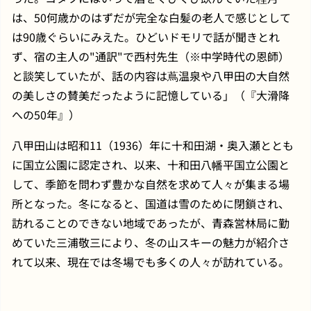
は、50何歳かのはずだが完全な白髪の老人で感じとして
は90歳ぐらいにみえた。ひどいドモリで話が聞きとれ
ず、宿の主人の"通訳"で西村先生（※中学時代の恩師）
と談笑していたが、話の内容は蔦温泉や八甲田の大自然
の美しさの賛美だったように記憶している」（『大滑降
への50年』）
八甲田山は昭和11（1936）年に十和田湖・奥入瀬ととも
に国立公園に認定され、以来、十和田八幡平国立公園と
して、季節を問わず豊かな自然を求めて人々が集まる場
所となった。冬になると、国道は雪のために閉鎖され、
訪れることのできない地域であったが、青森営林局に勤
めていた三浦敬三により、冬の山スキーの魅力が紹介さ
れて以来、現在では冬場でも多くの人々が訪れている。