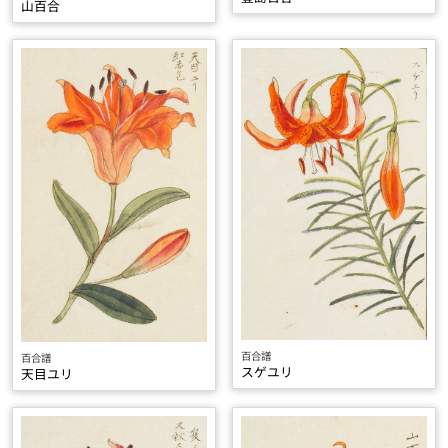
山百合
百合譜
百合譜
スゲユリ
天目ユリ