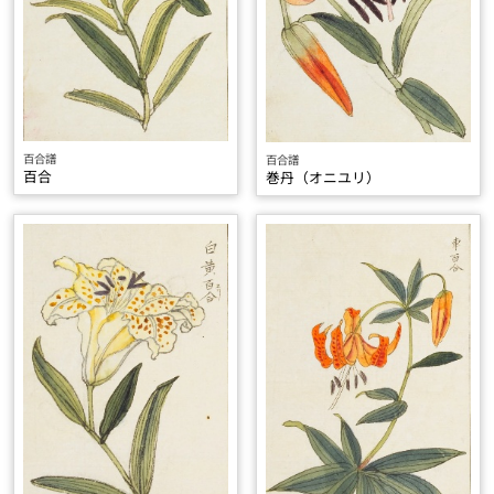
百合譜
百合譜
百合
巻丹（オニユリ）