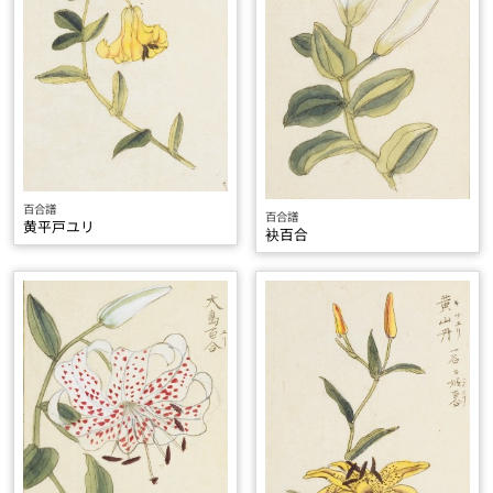
百合譜
百合譜
黄平戸ユリ
袂百合