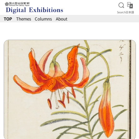
Open S
日
Search
日本語
Jump to main content
TOP
Themes
Columns
About