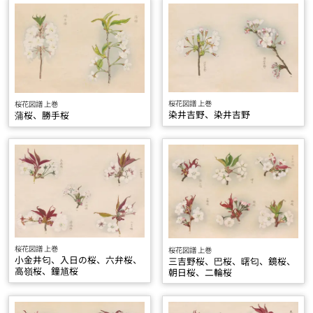
桜花図譜 上巻
桜花図譜 上巻
染井吉野、染井吉野
蒲桜、勝手桜
桜花図譜 上巻
桜花図譜 上巻
小金井匂、入日の桜、六弁桜、
三吉野桜、巴桜、曙匂、鏡桜、
高嶺桜、鐘馗桜
朝日桜、二輪桜