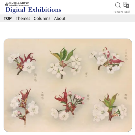
Open S
日
Search
日本語
Jump to main content
TOP
Themes
Columns
About